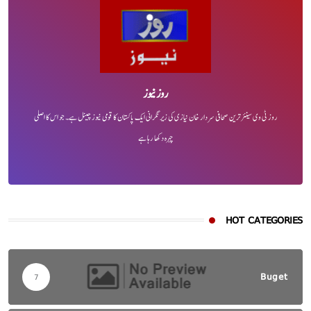
روز نیوز
روز ٹی وی سینئر ترین صحافی سردار خان نیازی کی زیر نگرانی ایک پاکستان کا قومی نیوز چینل ہے۔ جو اس کا اصلی
چہرہ دکھا رہا ہے
HOT CATEGORIES
Buget
7