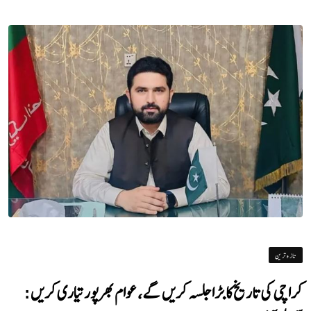
تازہ ترین
کراچی کی تاریخ کا بڑا جلسہ کریں گے، عوام بھرپور تیاری کریں: