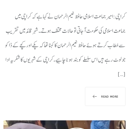
کراچی:امیر جماعت اسلامی حافظ نعیم الرحمان نے کہا ہے کہ کراچی میں
جماعت اسلامی کی حکومت آجاتی تو حالات مختلف ہوتے۔شہر قائد میں تقریب
سے خطاب کرتے ہوئے حافظ نعیم الرحمان کا کہنا تھا کہ پکے اور کچے کے ڈاکو
جو لوٹ رہے ہیں اس سلسلے کو بند ہونا چاہیے، کراچی کےشہریوں کا شکریہ ادا
[…]
READ MORE