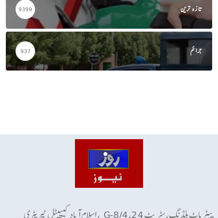
تازہ ترین
9399
جرائم
937
پیٹریاٹ بلڈنگ، سٹریٹ 24، G-8/4 ، اسلام آباد کیپیٹل ٹیریٹری