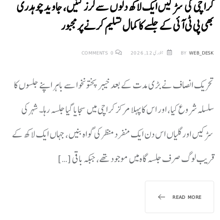
کراچی کی سڑکیں ایک لاکھ دلوں سے لرز گئیں، جاوید چوہدری
بھی پی ٹی آئی کے جلسے کا کمال تسلیم کرنے پر مجبور
WEB_DESK
BY
جنوری 12, 2026
0
COMMENTS
تحریک انصاف نے بڑی مدت کے بعد خیبر پختونخوا سے باہر اپنے جلسوں کا
سلسلہ شروع کیا، اور اس کا پہلا مرکز کراچی میں سجایا گیا جلسہ رہا۔ شہر کی
سڑکیں اور گلیاں اس دن ایک منفرد منظر کی گواہ بنیں، جہاں ایک لاکھ کے
قریب لوگ صرف جلسہ گاہ میں موجود تھے، جبکہ باقی […]
READ MORE