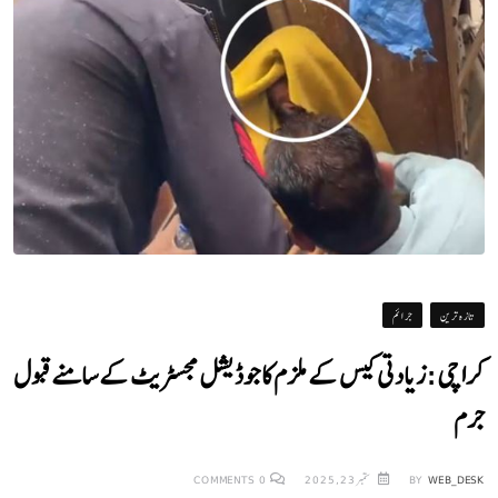
تازہ ترین
جرائم
کراچی: زیادتی کیس کے ملزم کا جوڈیشل مجسٹریٹ کے سامنے قبول
جرم
WEB_DESK
BY
ستمبر 23, 2025
0
COMMENTS