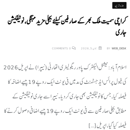
تازہ ترین
کراچی سمیت ملک بھر کے صارفین کیلئے بجلی مزید مہنگی، نوٹیفکیشن
جاری
WEB_DESK
BY
جون 5, 2026
0
COMMENTS
اسلام آباد:نیشنل الیکٹرک پاور ریگولیٹری اتھارٹی (نیپرا) نے اپریل 2026
کی فیول پرائس ایڈجسٹمنٹ کی مد میں فی یونٹ ایک روپے 19 پیسے اضافہ کا
فیصلہ کیا، جس کا نوٹیفکیشن بھی جاری کردیا۔نیپرا سے جاری نوٹیفکیشن کے
مطابق بجلی صارفین سے فی یونٹ ایک روپے 19 پیسے اضافی وصول کرنے کا
فیصلہ کیا گیا، اپریل […]