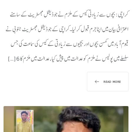
کراچی: بچوں سے زیادتی کیس کے ملزم نے جوڈیشل مجسٹریٹ کے سامنے
اعترافی بیان میں اپنا جرم قبول کر لیا۔کراچی کے جوڈیشل مجسٹریٹ جنوبی نے
قیوم آباد میں کمسن بچوں اور بچیوں سے زیادتی کے کیس کی سماعت کی جس
سلسلے میں پولیس نے ملزم کو عدالت میں پیش کیا، عدالت میں ملزم کا 6 […]
READ MORE