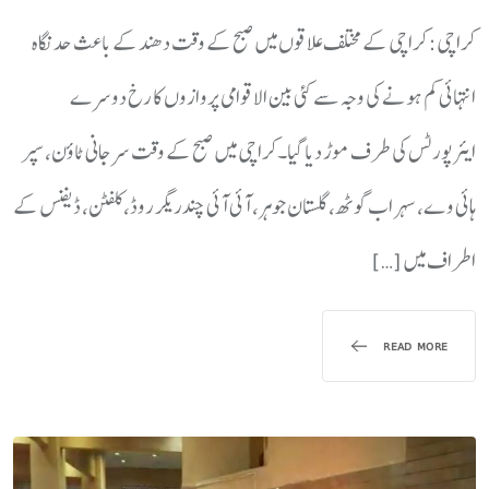
کراچی: کراچی کے مختلف علاقوں میں صبح کے وقت دھند کے باعث حد نگاہ
انتہائی کم ہونے کی وجہ سے کئی بین الاقوامی پروازوں کا رخ دوسرے
ایئرپورٹس کی طرف موڑ دیا گیا۔کراچی میں صبح کے وقت سرجانی ٹاؤن، سپر
ہائی وے، سہراب گوٹھ، گلستان جوہر، آئی آئی چندریگر روڈ، کلفٹن، ڈیفنس کے
اطراف میں […]
READ MORE