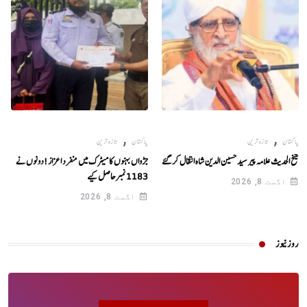
,
,
پاکستان
تازہ ترین
پاکستان
تازہ ترین
شیخ الحدیث علامہ پیر سید حسین الدین شاہ انتقال کر گئے
جڑواں بہنوں کا میٹرک میں منفرد اعزاز!دونوں نے
1183نمبرحاصل کیے
اگست 8, 2026
اگست 8, 2026
روز نیوز