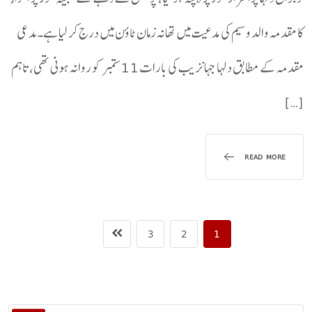
کا مقدمہ والد وسیم کی مدعیت میں تھانہ زمان ٹاؤن میں درج کر لیا ہے۔مدعی
مقدمہ کے مطابق دلہا جہانزیب کی بارات11 ستمبر کو روانہ ہونی تھی، تاہم
[…]
READ MORE
3
2
1