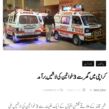
پاکستان
تازہ ترین
کراچی میں گھر سے 3 خواتین کی لاشیں برآمد
WEB_DESK
BY
دسمبر 7, 2025
0
COMMENTS
شہر قائد کے علاقے گلشن اقبال کے ایک فلیٹ سے 3 خواتین کی لاشیں ملی