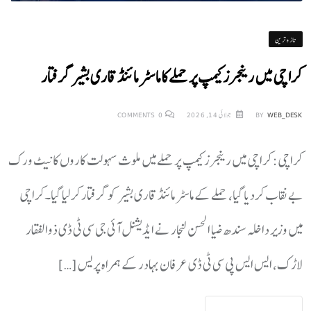
تازہ ترین
کراچی میں رینجرز کیمپ پر حملے کا ماسٹر مائنڈ قاری بشیر گرفتار
WEB_DESK
BY
جولائی 14, 2026
0
COMMENTS
کراچی: کراچی میں رینجرز کیمپ پر حملے میں ملوث سہولت کاروں کا نیٹ ورک
بے نقاب کردیا گیا، حملے کے ماسٹر مائنڈ قاری بشیر کو گرفتار کرلیا گیا۔کراچی
میں وزیر داخلہ سندھ ضیا الحسن لنجار نے ایڈیشنل آئی جی سی ٹی ڈی ذوالفقار
لاڑک، ایس ایس پی سی ٹی ڈی عرفان بہادر کے ہمراہ پریس […]