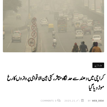
تازہ ترین
کراچی میں دھند سے حد نگاہ متاثر، کئی بین الاقوامی پروازوں کا رخ
موڑ دیا گیا
WEB_DESK
BY
دسمبر 21, 2025
0
COMMENTS