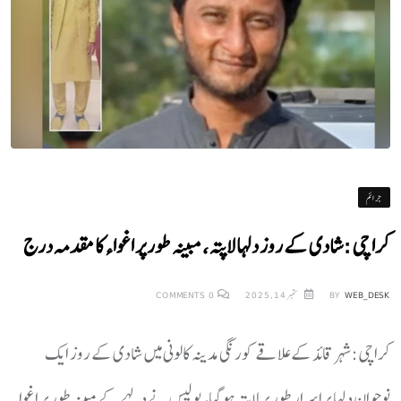
جرائم
کراچی: شادی کے روز دلہا لاپتہ، مبینہ طور پر اغواء کا مقدمہ درج
WEB_DESK
BY
ستمبر 14, 2025
0
COMMENTS
کراچی:شہر قائد کے علاقے کورنگی مدینہ کالونی میں شادی کے روز ایک
نوجوان دلہا پراسرار طور پر لاپتہ ہوگیا، پولیس نے دلہے کے مبینہ طور پر اغواء