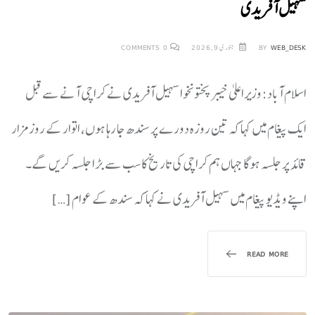
سہیل آفریدی
WEB_DESK
BY
جنوری 9, 2026
0
COMMENTS
اسلام آباد: وزیراعلیٰ خیبرپختونخوا سہیل آفریدی نے کراچی آنے سے قبل
ایک پیغام میں کہا کہ تین روزہ دورے پر سندھ جا رہا ہوں، اتوار کے روز مزار
قائد پر جلسہ ہوگا جہاں ہم کراچی کی تاریخ کا سب سے بڑا جلسہ کریں گے۔
اپنے ویڈیو پیغام میں سہیل آفریدی نے کہا کہ سندھ کے عوام […]
READ MORE