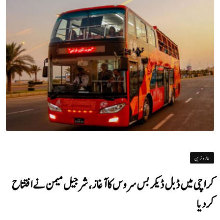
تازہ ترین
کراچی میں ڈبل ڈیکر بس سروس کا آغاز، شرجیل میمن نے افتتاح
کردیا