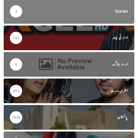
Quran
3
ادارتی پسند
191
اردو بلاگ
8
انٹرٹینمنٹ
953
پاکستان
7038