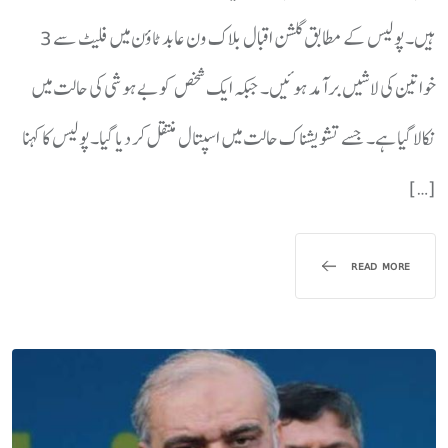
ہیں۔پولیس کے مطابق گلشن اقبال بلاک ون عابد ٹاؤن میں فلیٹ سے 3
خواتین کی لاشیں برآمد ہوئیں۔ جبکہ ایک شخص کو بےہوشی کی حالت میں
نکالا گیا ہے۔ جسے تشویشناک حالت میں اسپتال منتقل کر دیا گیا۔پولیس کا کہنا
[…]
READ MORE