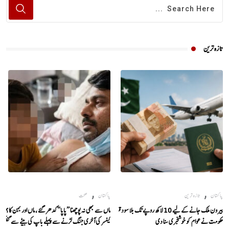
تازہ ترین
,
,
پاکستان
تازہ ترین
پاکستان
صحت
بیرون ملک جانے کے لیے 10 لاکھ روپے تک بلا سود قرض،
ماں سے کبھی نہ پوچھنا ’’پاپا‘‘ کدھر گئے ، ماں اور بہن کا ہمیشہ
حکومت نے عوام کو خوشخبری سنا دی
کینسر کی آخری جنگ لڑنے سے پہلے باپ کی بیٹے سے گفتگو