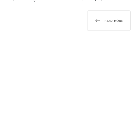
READ MORE