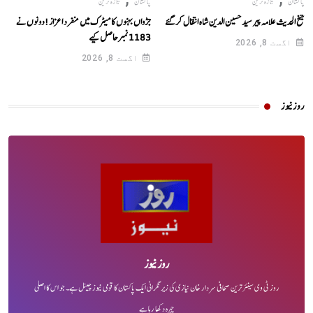
پاکستان
تازہ ترین
پاکستان
تازہ ترین
شیخ الحدیث علامہ پیر سید حسین الدین شاہ انتقال کر گئے
جڑواں بہنوں کا میٹرک میں منفرد اعزاز!دونوں نے
1183نمبرحاصل کیے
اگست 8, 2026
اگست 8, 2026
روز نیوز
روز نیوز
روز ٹی وی سینئر ترین صحافی سردار خان نیازی کی زیر نگرانی ایک پاکستان کا قومی نیوز چینل ہے۔ جو اس کا اصلی
چہرہ دکھا رہا ہے