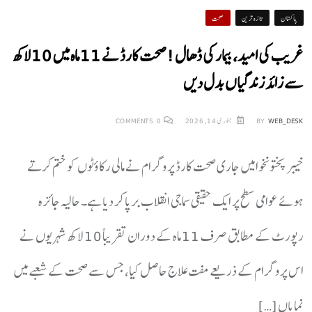
پاکستان
تازہ ترین
صحت
غریب کی امید، بیمار کی ڈھال! صحت کارڈ نے 11 ماہ میں 10 لاکھ
سے زائد زندگیاں بدل دیں
WEB_DESK
BY
جنوری 14, 2026
0
COMMENTS
خیبر پختونخوا میں جاری صحت کارڈ پروگرام نے مالی رکاؤٹوں کو ختم کرتے
ہوئے عوامی سطح پر ایک حقیقی سماجی انقلاب برپا کر دیا ہے۔ حالیہ جائزہ
رپورٹ کے مطابق صرف 11 ماہ کے دوران تقریباً 10 لاکھ شہریوں نے
اس پروگرام کے ذریعے مفت علاج حاصل کیا، جس سے صحت کے شعبے میں
نمایاں […]