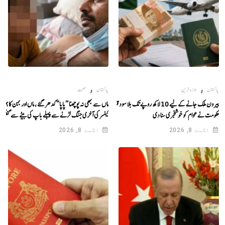
,
,
پاکستان
تازہ ترین
پاکستان
صحت
بیرون ملک جانے کے لیے 10 لاکھ روپے تک بلا سود قرض،
ماں سے کبھی نہ پوچھنا ’’پاپا‘‘ کدھر گئے ، ماں اور بہن کا ہمیشہ
حکومت نے عوام کو خوشخبری سنا دی
کینسر کی آخری جنگ لڑنے سے پہلے باپ کی بیٹے سے گفتگو
اگست 8, 2026
اگست 8, 2026