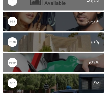
اردو بلاگ
8
انٹرٹینمنٹ
953
پاکستان
7038
تازہ ترین
9399
جرائم
937