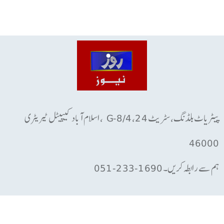
پیٹریاٹ بلڈنگ، سٹریٹ 24، G-8/4 ، اسلام آباد کیپیٹل ٹیریٹری
46000
ہم سے رابطہ کریں۔ 1690-233-051