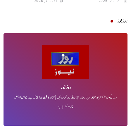
اگست 7, 2026
اگست 7, 2026
روز نیوز
روز نیوز
روز ٹی وی سینئر ترین صحافی سردار خان نیازی کی زیر نگرانی ایک پاکستان کا قومی نیوز چینل ہے۔ جو اس کا اصلی
چہرہ دکھا رہا ہے