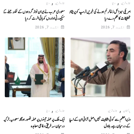
,
,
تازہ ترین
دنیا
تازہ ترین
دنیا
امریکی میزائل ذخائر کم ہونے کی خبریں ٹرمپ کو پریشان کر گئیں،
سعودی عرب نے ایران نواز گروہوں کے ممکنہ حملے کے پی
تحقیقات کا حکم دے دیا
سیکیورٹی اداروں کو ہائی الرٹ کر دیا
اگست 7, 2026
اگست 7, 2026
,
,
پاکستان
تازہ ترین
تازہ ترین
دنیا
وزیراعظم سے کوئی شکایت نہیں اصل لڑائی ان کے اپنے خاندان
ایک ملک پر حملہ تینوں پر حملہ تصور ہوگا، سعودیہ، ترکیہ، 
کے درمیان ہے، بلاول
درمیان سہ فریقی دفاعی معاہدہ