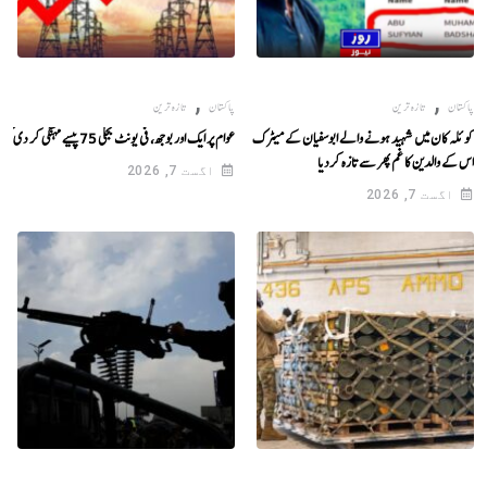
,
,
پاکستان
تازہ ترین
پاکستان
تازہ ترین
کوئلہ کان میں شہید ہونے والے ابوسفیان کے میٹرک کے نتیجے نے
عوام پر ایک اور بوجھ، فی یونٹ بجلی 75 پیسے مہنگی کر دی گئی
اس کے والدین کا غم پھر سے تازہ کردیا
اگست 7, 2026
اگست 7, 2026