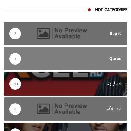
HOT CATEGORIES
Buget
7
Quran
3
ادارتی پسند
191
اردو بلاگ
8