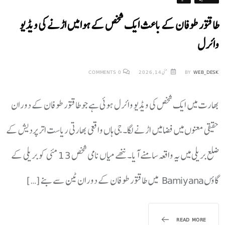
طاقتور طوفان کے باعث ایک شخص کے ہوا میں اڑنے کی ویڈیو
وائرل
WEB_DESK
BY
مئی 14, 2026
0
COMMENTS
بھارت میں ایک شخص کی ویڈیو وائرل ہوئی ہے جو طاقتور طوفان کے دوران
حقیقی معنوں میں فضا میں اڑنے لگا۔ جی ہاں واقعی بھارتی ریاست اتر پردیش کے
ضلع بریلی میں یہ واقعہ سامنے آیا۔ ننھے میاں نامی شخص 13 مئی کو بریلی کے
گاؤں Bamiyana میں طاقتور طوفان کے دوران ٹین سے بنے […]
READ MORE