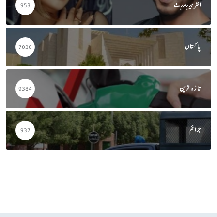
انٹرٹینمنٹ
953
پاکستان
7030
تازہ ترین
9384
جرائم
937