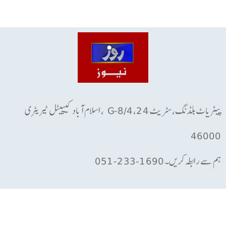
پیٹریاٹ بلڈنگ، سٹریٹ 24، G-8/4 ، اسلام آباد کیپیٹل ٹیریٹری
46000
ہم سے رابطہ کریں۔ 1690-233-051