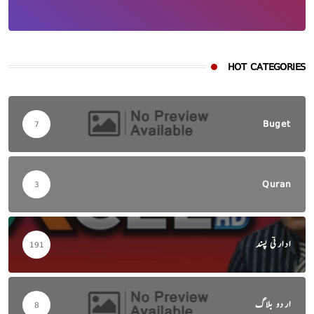
HOT CATEGORIES
Buget
7
Quran
3
ادارتی پسند
191
اردو بلاگ
8