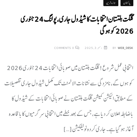
پاکستان
تازہ ترین
گلگت بلتستان انتخابات کا شیڈول جاری، پولنگ 24 جنوری
2026 کو ہوگی
WEB_DESK
BY
دسمبر 3, 2025
0
COMMENTS
انتخابی عمل شروع! گلگت بلتستان میں صوبائی انتخابات 24 جنوری 2026
کو ہوں گے،نامزدگی سے نشانات الاٹمنٹ تک مکمل شیڈول جاری تفصیلات
کے مطابق الیکشن کمیشن گلگت بلتستان نے صوبائی انتخابات کے شیڈول کا
باضابطہ اعلان کر دیا ہے، جس کے بعد خطے میں انتخابی سرگرمیوں کا باقاعدہ
آغاز ہو گیا ہے۔ جاری کردہ نوٹیفکیشن […]