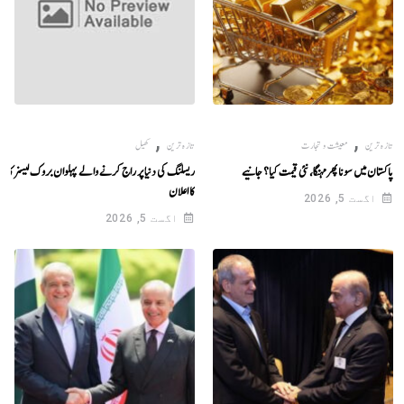
,
,
تازہ ترین
معیشت و تجارت
تازہ ترین
کھیل
پاکستان میں سونا پھرمہنگا، نئی قیمت کیا؟ جانیے
ریسلنگ کی دنیا پر راج کرنے والے پہلوان بروک لیسنر کا ر
کا اعلان
اگست 5, 2026
اگست 5, 2026