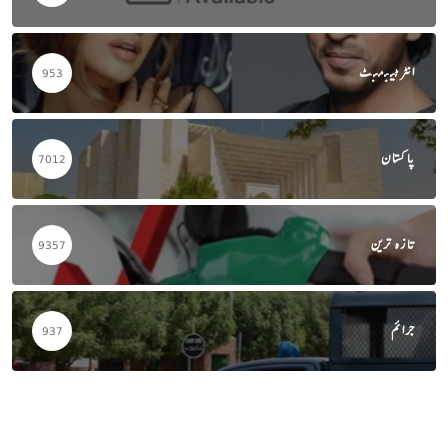
انٹرٹینمنٹ
953
پاکستان
7012
تازہ ترین
9357
جرائم
937