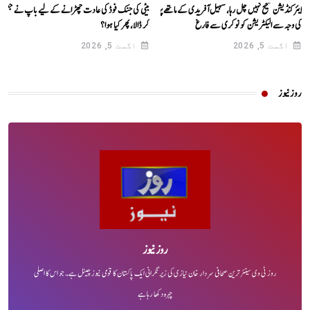
ایئرکنڈیشن صحیح نہیں چل رہا، سہیل آفریدی کے ماتھے پر پسینہ آنے
بیٹی کی جنک فوڈ کی عادت چھڑانے کے لیے باپ نے جعلی ال
کی وجہ سے الیکٹریشن کو نوکری سے فارغ
کر ڈالا، پھر کیا ہوا؟
اگست 5, 2026
اگست 5, 2026
روز نیوز
روز نیوز
روز ٹی وی سینئر ترین صحافی سردار خان نیازی کی زیر نگرانی ایک پاکستان کا قومی نیوز چینل ہے۔ جو اس کا اصلی
چہرہ دکھا رہا ہے