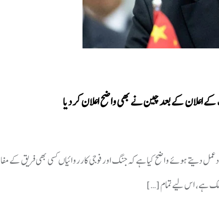
پ کے اعلان کے بعد چین نے بھی واضح اعلان کر دیا
دعمل دیتے ہوئے واضح کیا ہے کہ جنگ اور فوجی کارروائیاں کسی بھی فریق کے مفاد
ر ملک ہے، اس لیے تمام […]