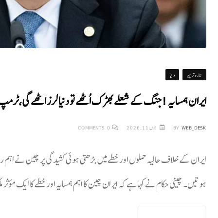
تازہ ترین
دنیا
ایران ہمسایہ ! جنگ کے شعلے بھڑک اُٹھے تو دنیا لرز اٹھے گی،ٹرم
WEB_DESK
BY
جون 11, 2026
0
COMMENTS
ایران کے خلاف حالیہ حملوں اور خطے میں بڑھتی ہوئی کشیدگی پر چین نے اہم ر
ہوتیں۔ چینی حکام نے کہا ہے کہ ایران چین کا اہم ہمسایہ اور خطے کا ایک مؤث