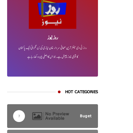
روز نیوز
روز ٹی وی سینئر ترین صحافی سردار خان نیازی کی زیر نگرانی ایک پاکستان
کا قومی نیوز چینل ہے۔ جو اس کا اصلی چہرہ دکھا رہا ہے
HOT CATEGORIES
Buget
7