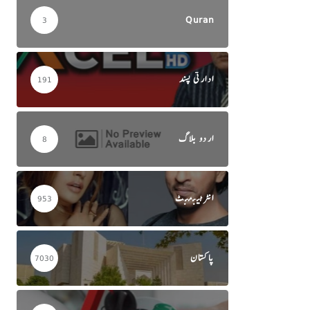
Quran
3
ادارتی پسند
191
اردو بلاگ
8
انٹرٹینمنٹ
953
پاکستان
7030