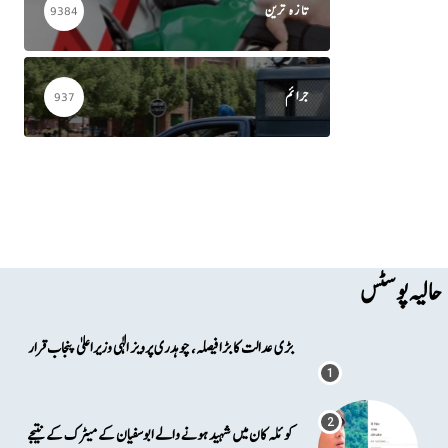
تازہ ترین
9384
جرائم
937
حالیہ پوسٹس
بڑی عدالت کا بڑا فیصلہ، چوہدری پرویز الٰہی وزیراعلیٰ پنجاب قرار
کوئلہ کان میں شہید ہونے والے ابوسفیان کے میٹرک کے نتیجے