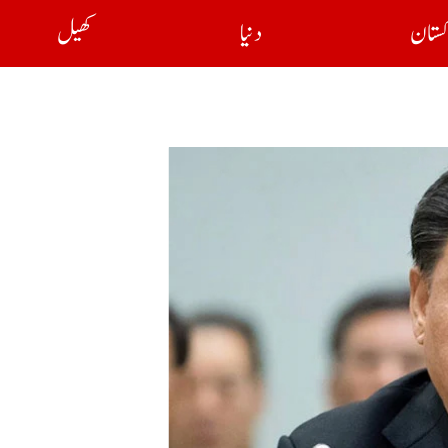
کستان
دنیا
کھیل