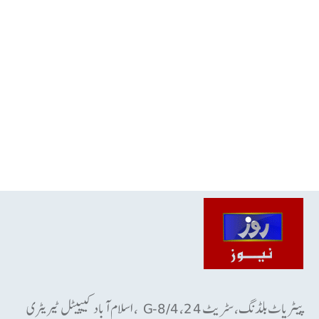
پیٹریاٹ بلڈنگ، سٹریٹ 24، G-8/4 ، اسلام آباد کیپیٹل ٹیریٹری