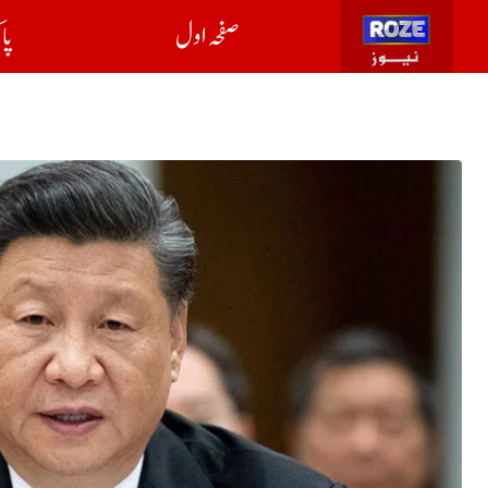
صفحہ اول
پا