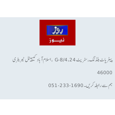
پیٹریاٹ بلڈنگ، سٹریٹ 24، G-8/4 ، اسلام آباد کیپیٹل ٹیریٹری
46000
ہم سے رابطہ کریں۔ 1690-233-051