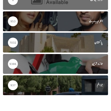
انٹرٹینمنٹ
953
پاکستان
7032
تازہ ترین
9386
جرائم
937