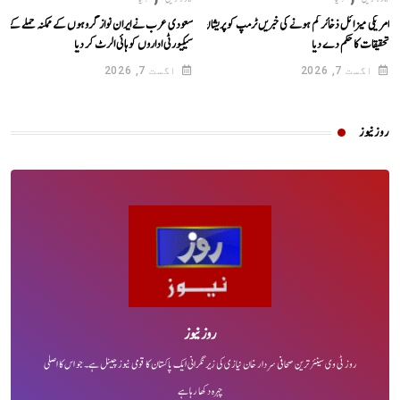
امریکی میزائل ذخائر کم ہونے کی خبریں ٹرمپ کو پریشان کر گئیں،
سعودی عرب نے ایران نواز گروہوں کے ممکنہ حملے کے پی
تحقیقات کا حکم دے دیا
سیکیورٹی اداروں کو ہائی الرٹ کر دیا
اگست 7, 2026
اگست 7, 2026
روز نیوز
روز نیوز
روز ٹی وی سینئر ترین صحافی سردار خان نیازی کی زیر نگرانی ایک پاکستان کا قومی نیوز چینل ہے۔ جو اس کا اصلی
چہرہ دکھا رہا ہے