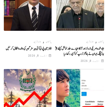
,
,
پاکستان
تازہ ترین
پاکستان
تازہ ترین
تباہ شدہ امریکی ڈرونز اور لڑاکا طیارے جلد نمائش کیلئے پیش کیے
چیئرمین پی ٹی آئی بیرسٹر گوہر کی والدہ انتقال کر گئیں
جائینگے، ایران نے بالآخر ٹرمپ کو آئینہ دکھا دیا
اگست 8, 2026
اگست 8, 2026