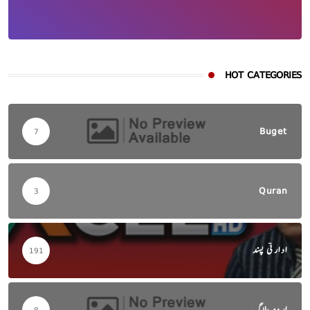
HOT CATEGORIES
Buget
7
Quran
3
ادارتی پسند
191
اردو بلاگ
8