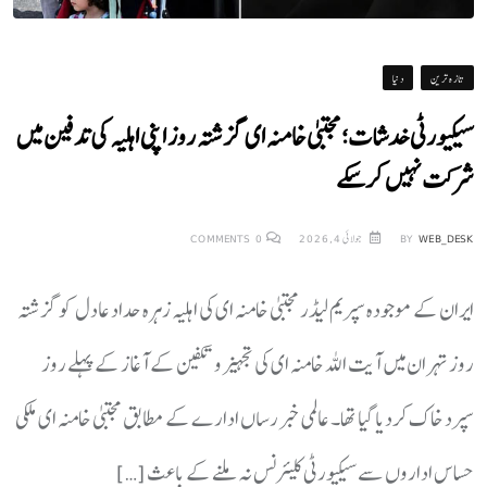
تازہ ترین
دنیا
سیکیورٹی خدشات؛ مجتبیٰ خامنہ ای گزشتہ روز اپنی اہلیہ کی تدفین میں
شرکت نہیں کرسکے
WEB_DESK
BY
جولائی 4, 2026
0
COMMENTS
ایران کے موجودہ سپریم لیڈر مجتبیٰ خامنہ ای کی اہلیہ زہرہ حداد عادل کو گزشتہ
روز تہران میں آیت اللہ خامنہ ای کی تجہیز و تکفین کے آغاز کے پہلے روز
سپرد خاک کردیا گیا تھا۔ عالمی خبر رساں ادارے کے مطابق مجتبیٰ خامنہ ای ملکی
حساس اداروں سے سیکیورٹی کلیئرنس نہ ملنے کے باعث […]