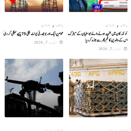
,
,
پاکستان
تازہ ترین
پاکستان
تازہ ترین
کوئلہ کان میں شہید ہونے والے ابوسفیان کے میٹرک کے نتیجے نے
عوام پر ایک اور بوجھ، فی یونٹ بجلی 75 پیسے مہنگی کر دی گئی
اس کے والدین کا غم پھر سے تازہ کردیا
اگست 7, 2026
اگست 7, 2026
,
,
تازہ ترین
دنیا
تازہ ترین
دنیا