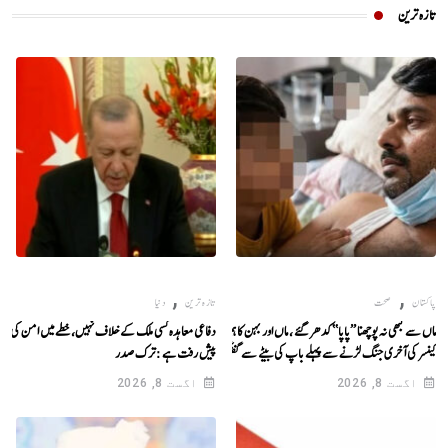
تازہ ترین
,
,
پاکستان
صحت
تازہ ترین
دنیا
ماں سے کبھی نہ پوچھنا ’’پاپا‘‘ کدھر گئے ، ماں اور بہن کا ہمیشہ خیال رکھنا
دفاعی معاہدہ کسی ملک کے خلاف نہیں، خطے میں امن کی جا
کینسر کی آخری جنگ لڑنے سے پہلے باپ کی بیٹے سے گفتگو
پیش رفت ہے : ترک صدر
اگست 8, 2026
اگست 8, 2026