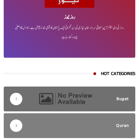
روز نیوز
روز ٹی وی سینئر ترین صحافی سردار خان نیازی کی زیر نگرانی ایک پاکستان کا قومی نیوز چینل ہے۔ جو اس کا اصلی
چہرہ دکھا رہا ہے
HOT CATEGORIES
Buget
7
Quran
3