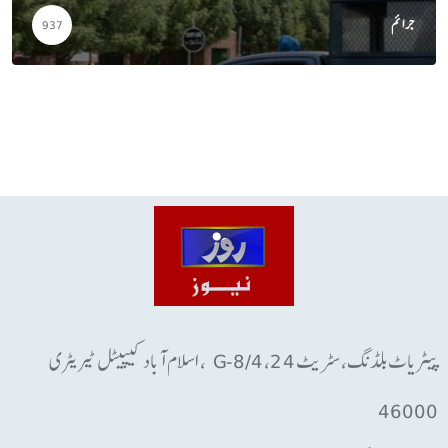
جرائم
937
پیٹریاٹ بلڈنگ، سٹریٹ 24، G-8/4 ، اسلام آباد کیپیٹل ٹیریٹری
46000