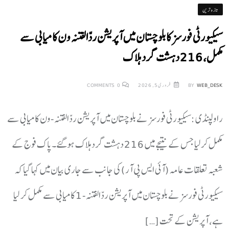
تازہ ترین
سیکیورٹی فورسز کا بلوچستان میں آپریشن ردّالفتنہ ون کامیابی سے
مکمل، 216 دہشت گرد ہلاک
WEB_DESK
BY
فروری 5, 2026
0
COMMENTS
راولپنڈی :سیکیورٹی فورسز نے بلوچستان میں آپریشن ردّالفتنہ-ون کامیابی سے
مکمل کرلیا جس کے نتیجے میں 216 دہشت گرد ہلاک ہوگئے۔پاک فوج کے
شعبہ تعلقات عامہ (آئی ایس پی آر) کی جانب سے جاری بیان میں کہا گیا کہ
سیکیورٹی فورسز نے بلوچستان میں آپریشن ردّالفتنہ-1 کامیابی سے مکمل کر لیا
ہے، آپریشن کے تحت […]