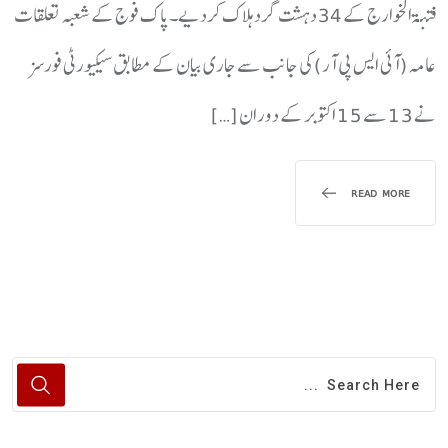
فتنۃ الخوارج کے 34 دہشت گرد ہلاک کردیے۔پاک فوج کے شعبہ تعلقات
عامہ (آئی ایس پی آر) کی جانب سے جاری بیان کے مطابق سیکیورٹی فورسز
نے 13 سے 15 اکتوبر کے دوران […]
READ MORE