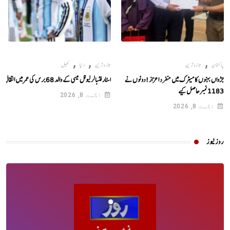
,
,
,
پاکستان
تازہ ترین
تازہ ترین
دنیا
کھیل
جڑواں بہنوں کا میٹرک میں منفرد اعزاز!دونوں نے
اسٹار فٹبالر لیونل میسی کے والد 68 برس کی عمر میں انتقال کر گئے
1183نمبرحاصل کیے
اگست 8, 2026
اگست 8, 2026
روز نیوز