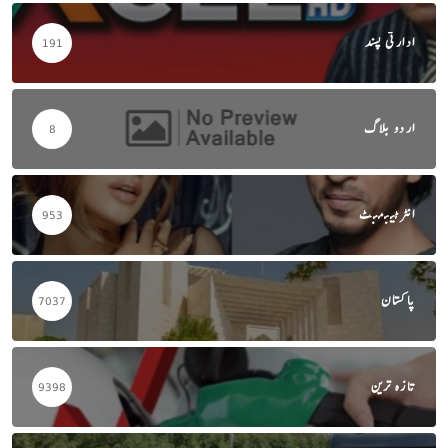
ادارتی پسند
191
اردو بلاگ
8
انٹرٹینمنٹ
953
پاکستان
7037
تازہ ترین
9398