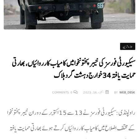
تازہ ترین
سیکیورٹی فورسز کی خیبرپختونخوا میں کامیاب کارروائیاں، بھارتی
حمایت یافتہ 34 خوارج دہشت گرد ہلاک
WEB_DESK
BY
اکتوبر 16, 2025
0
COMMENTS
راولپنڈی :سیکیورٹی فورسز نے 13 سے 15 اکتوبر کے دوران خیبرپختونخوا
کے مختلف اضلاع میں کامیاب کارروائیاں کرتے ہوئے بھارتی حمایت یافتہ