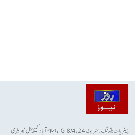
پیٹریاٹ بلڈنگ، سٹریٹ 24، G-8/4 ، اسلام آباد کیپیٹل ٹیریٹری