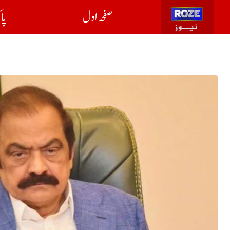
صفحہ اول
پا