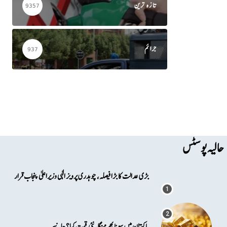
تازہ ترین
9357
جرائم
937
حالیہ پوسٹس
بڑی عدالت کا بڑا فیصلہ، چوہدری پرویز الٰہی وزیراعلیٰ پنجاب قرار
پاکستان میں سونا پھرمہنگا، نئی قیمت کیا؟ جانیے