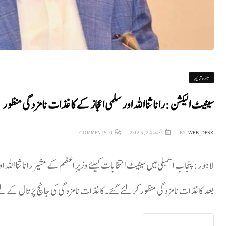
تازہ ترین
سینیٹ الیکشن : رانا ثنا اللہ اور سلمی اعجاز کے کاغذات نامزدگی منظور
WEB_DESK
BY
اگست 24, 2025
0
COMMENTS
لاہور:پنجاب اسمبلی میں سینیٹ انتخابات کیلئے وزیرِ اعظم کے مشیررانا ثنا اللہ
بعد کاغذات نامزدگی منظور کرلئے گئے۔کاغذات نامزدگی کی جانچ پڑتال کے لیے را