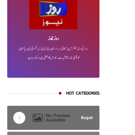
روز نیوز
روز ٹی وی سینئر ترین صحافی سردار خان نیازی کی زیر نگرانی ایک پاکستان
کا قومی نیوز چینل ہے۔ جو اس کا اصلی چہرہ دکھا رہا ہے
HOT CATEGORIES
Buget
7