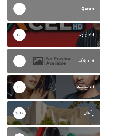
Quran
3
ادارتی پسند
191
اردو بلاگ
8
انٹرٹینمنٹ
953
پاکستان
7012