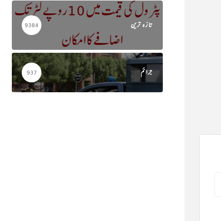
تازہ ترین
9384
جرائم
937