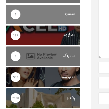
Quran
3
ادارتی پسند
191
اردو بلاگ
8
انٹرٹینمنٹ
953
پاکستان
7030