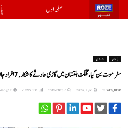
صفحہ اول
پا
پاکستان
تازہ ترین
سفر موت بن گیا، گلگت بلتستان میں گاڑی حادثے کا شکار,7 افراد جان کی بازی ہار گئے,مزید اموات کا اندیشہ
WEB_DESK
BY
جون 1, 2026
0
COMMENTS
131
VIEWS
2 مہینے AGO