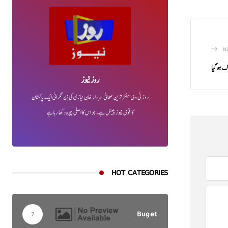
N
اک ہوگیا
روز نیوز
روز ٹی وی سینئر ترین صحافی سردار خان نیازی کی زیر نگرانی ایک پاکستان
کا قومی نیوز چینل ہے۔ جو اس کا اصلی چہرہ دکھا رہا ہے
HOT CATEGORIES
Buget
7