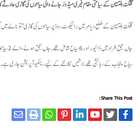
گلگت بلتستان کے سیاحتی مقام فیری میڈوز جانے والی سیاحوں کی گاڑی حادثے کا
گلگت بلتستان کےضلع دیامر میں رائیکوٹ روڈ پر سیاحوں کی گاڑی تتو نالے میں گرگئی جس کے نتیجے میں 7 افراد جاں بحق بحق
سیاح پنجاب کے رہائشی تھے،لاشیں نکالنے کے لیے ریسکیو آپریشن جاری ہے۔
Share This Post: