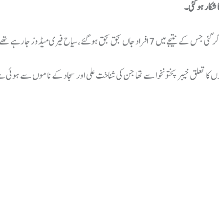
 شکار ہوگئی۔
 ہوگئے، سیاح فیری میڈوز جارہے تھے۔