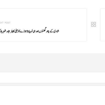
EXT POST
شادی کے چند گھنٹوں بعد ہی نوبیاہتا جوڑے کا ہیلی کاپٹر تباہ، شوہر ہل