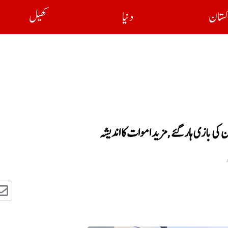
کستان
دنیا
کھیل