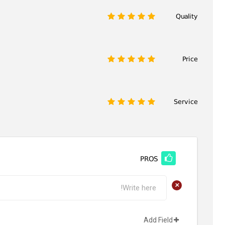
Quality
1
2
3
4
5
Price
1
2
3
4
5
Service
1
2
3
4
5
PROS
+
Add Field