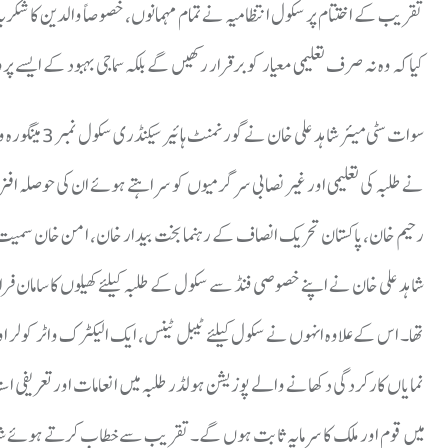
​تقریب کے اختتام پر سکول انتظامیہ نے تمام مہمانوں، خصوصاً والدین کا شکریہ 
کیا کہ وہ نہ صرف تعلیمی معیار کو برقرار رکھیں گے بلکہ سماجی بہبود کے ایسے
سوات سٹی میئ
نے طلبہ کی تعلیمی اور غیر نصابی سرگرمیوں کو سراہتے ہوئے ان کی حوصلہ ا
رحیم خان،پاکستان تحریک انصاف کے رہنما بخت بیدار خان، امن خان سمیت ا
شاہد علی خان نے اپنے خصوصی فنڈ سے سکول کے طلبہ کیلئے کھیلوں کا سامان 
تھا۔ اس کے علاوہ انہوں نے سکول کیلئے ٹیبل ٹینس، ایک الیکٹرک واٹر کولر
نمایاں کارکردگی دکھانے والے پوزیشن ہولڈر طلبہ میں انعامات اور تعریفی اسنا
میں قوم اور ملک کا سرمایہ ثابت ہوں گے۔تقریب سے خطاب کرتے ہوئے شاہد علی 