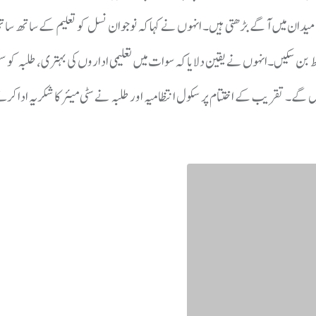
ے میدان میں آگے بڑھتی ہیں۔ انہوں نے کہا کہ نوجوان نسل کو تعلیم کے ساتھ ساتھ
ط بن سکیں۔انہوں نے یقین دلایا کہ سوات میں تعلیمی اداروں کی بہتری، طلبہ کو س
ں گے۔ تقریب کے اختتام پر سکول انتظامیہ اور طلبہ نے سٹی میئر کا شکریہ ادا کر