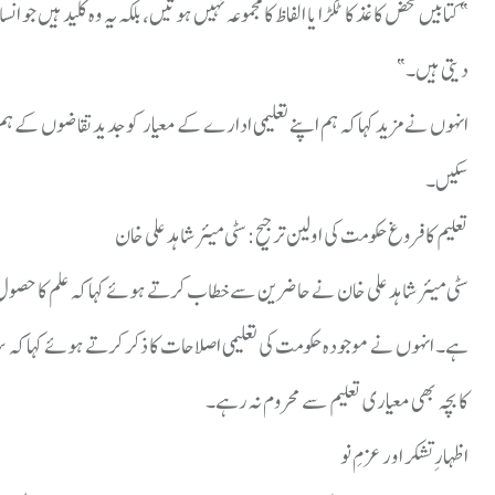
​”کتابیں محض کاغذ کا ٹکڑا یا الفاظ کا مجموعہ نہیں ہوتیں، بلکہ یہ وہ کلید ہ
دیتی ہیں۔”
​انہوں نے مزید کہا کہ ہم اپنے تعلیمی ادارے کے معیار کو جدید تقاضوں کے 
سکیں۔
​تعلیم کا فروغ حکومت کی اولین ترجیح: سٹی میئر شاہد علی خان
​سٹی میئر شاہد علی خان نے حاضرین سے خطاب کرتے ہوئے کہا کہ علم کا حصول 
ہے۔ انہوں نے موجودہ حکومت کی تعلیمی اصلاحات کا ذکر کرتے ہوئے کہا کہ سر
کا بچہ بھی معیاری تعلیم سے محروم نہ رہے۔
​اظہارِ تشکر اور عزمِ نو