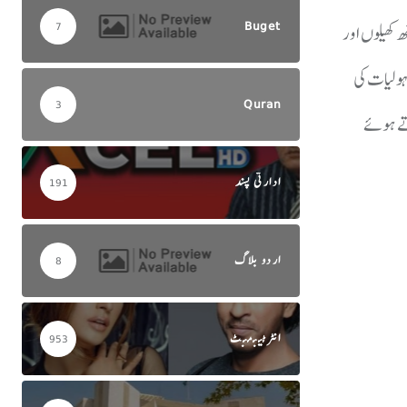
Buget
7
 کھیلوں اور
ہولیات کی
Quran
3
تے ہوئے
ادارتی پسند
191
اردو بلاگ
8
انٹرٹینمنٹ
953