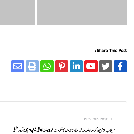
Share This Post:
PREVIOUS POST
سیلاب متاثرین کو معاوضہ نہ مل سکا، تاجروں کا حکومت کو 1 ہفتہ کا الٹی میٹم، احتجاج کی دھمکی