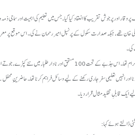
ر 3 میں یومِ والدین کے موقع پر ایک پروقار اور پرجوش تقریب کا انعقاد کیا گیا، جس میں تعلیم کی اہمیت اور سماج
 علی خان تھے، جبکہ صدارت سکول کے پرنسپل امیر رحمان نے کی۔ اس موقع پر معروف
ت کی۔
​تقریب کی سب سے نمایاں خصوصیت سکول انتظامیہ کا منفرد "مدد آپ” پروگرام تھا۔ اس جذبے کے تحت 100 مستحق اور نادار طلباء میں ن
نا اور انہیں تعلیمی سفر جاری رکھنے کے لیے وسائل فراہم کرنا تھا۔ حاضرینِ محفل ن
ے ایک قابلِ تقلید مثال قرار دیا۔
شنی ڈالتے ہوئے کہا: