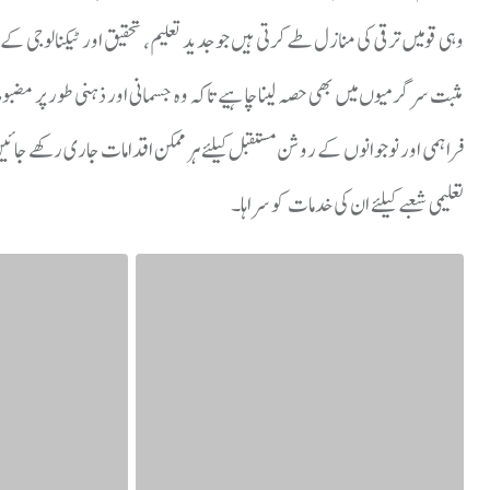
وہی قومیں ترقی کی منازل طے کرتی ہیں جو جدید تعلیم، تحقیق اور ٹیکنالوجی ک
مثبت سرگرمیوں میں بھی حصہ لینا چاہیے تاکہ وہ جسمانی اور ذہنی طور پر مضبو
فراہمی اور نوجوانوں کے روشن مستقبل کیلئے ہر ممکن اقدامات جاری رکھے جائی
تعلیمی شعبے کیلئے ان کی خدمات کو سراہا۔