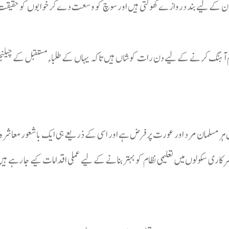
یں جو انسان کے لیے بند دروازے کھولتی ہیں اور سوچ کو وسعت دے کر خوابوں کو حقیق
ہم آہنگ کرنے کے لیے دن رات کوشاں ہیں تاکہ یہاں کے طلباء مستقبل کے چیلنجز ک
ہر مسلمان مرد اور عورت پر فرض ہے اور اسی کے ذریعے ہی ایک باشعور معاشرہ تش
کاری سکولوں میں تعلیمی نظام کو بہتر بنانے کے لیے عملی اقدامات کیے جا رہے ہ