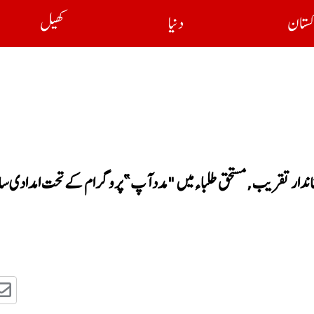
کستان
دنیا
کھیل
گورہ میں "یومِ والدین” کی شاندار تقریب,مستحق طلباء میں "مدد آپ” پروگرام کے تحت امدادی 