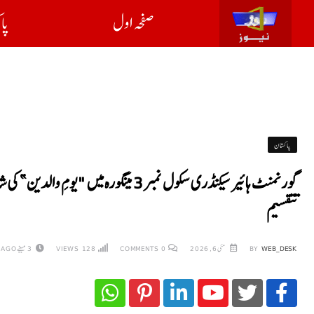
صفحہ اول
پا
پاکستان
گورنمنٹ ہائیر سیکنڈری سکول نمبر 3 مین
تتقسیم
WEB_DESK
BY
مئی 6, 2026
0
COMMENTS
128
VIEWS
3 مہینے AGO