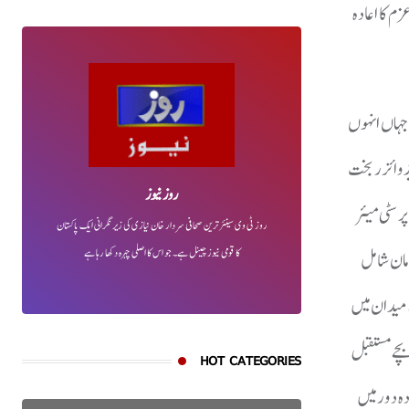
م کا اعادہ
رکت کی، جہاں انہوں
ڈوائزر بخت
روز نیوز
 سٹی میئر
روز ٹی وی سینئر ترین صحافی سردار خان نیازی کی زیر نگرانی ایک پاکستان
کا قومی نیوز چینل ہے۔ جو اس کا اصلی چہرہ دکھا رہا ہے
مان شامل
 میدان میں
بچے مستقبل
HOT CATEGORIES
ہ دور میں