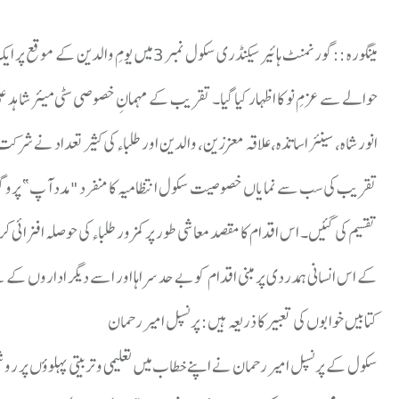
​مینگورہ :: گورنمنٹ ہائیر سیکنڈری سکول نمب
حوالے سے عزمِ نو کا اظہار کیا گیا۔ تقریب کے مہمانِ خصوصی سٹی میئر شاہد
انور شاہ، سینئر اساتذہ، علاقہ معززین، والدین اور طلباء کی کثیر تعداد نے شرک
تقسیم کی گئیں۔ اس اقدام کا مقصد معاشی طور پر کمزور طلباء کی حوصلہ افزائی کر
کے اس انسانی ہمدردی پر مبنی اقدام کو بے حد سراہا اور اسے دیگر اداروں کے لی
​کتابیں خوابوں کی تعبیر کا ذریعہ ہیں: پرنسپل امیر رحمان
​سکول کے پرنسپل امیر رحمان نے اپنے خطاب میں تعلیمی و تربیتی پہلوؤں پر رو