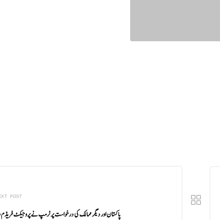
EXT POST
پاکستان اور دیگر ممالک کی درخواست پر ٹرمپ نے پروجیکٹ فریڈم 