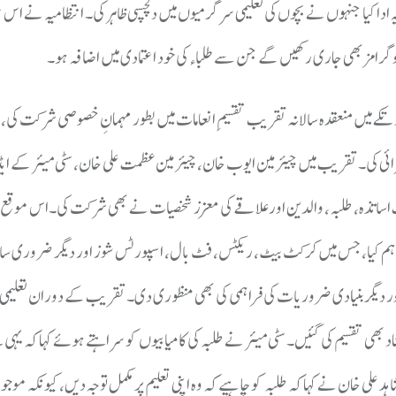
ادا کیا جنہوں نے بچوں کی تعلیمی سرگرمیوں میں دلچسپی ظاہر کی۔ انتظامیہ نے اس عز
 پروگرامز بھی جاری رکھیں گے جن سے طلباء کی خود اعتمادی میں اضافہ ہو۔
ر شاہد علی خان نے گورنمنٹ ہائیر سیکنڈری سکول نمبر 3 مینگورہ وتکے میں منعقدہ سالانہ تقریب تقسیمِ انعامات میں بطور مہمانِ خصوصی ش
فزائی کی۔تقریب میں چیئرمین ایوب خان، چیئرمین عظمت علی خان، سٹی میئر کے ای
ساتذہ، طلبہ، والدین اور علاقے کی معزز شخصیات نے بھی شرکت کی۔اس موقع پر
فراہم کیا، جس میں کرکٹ بیٹ، ریکٹس، فٹ بال، اسپورٹس شوز اور دیگر ضروری سا
 اور دیگر بنیادی ضروریات کی فراہمی کی بھی منظوری دی۔تقریب کے دوران تعلیمی
د بھی تقسیم کی گئیں۔ سٹی میئر نے طلبہ کی کامیابیوں کو سراہتے ہوئے کہا کہ یہی 
خان نے کہا کہ طلبہ کو چاہیے کہ وہ اپنی تعلیم پر مکمل توجہ دیں، کیونکہ موجود