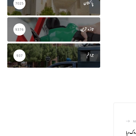
پاکستان
7025
تازہ ترین
9376
جرائم
937
N
روک دیا