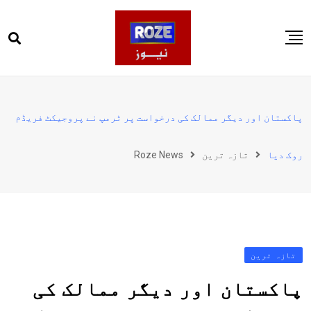
Ski
t
conten
صفحہ اول
پاکستان
پاکستان اور دیگر ممالک کی درخواست پر ٹرمپ نے پروجیکٹ فریڈم
دنیا
روک دیا
تازہ ترین
Roze News
کھیل
ویڈیوز
روز انگلش
تازہ ترین
پاکستان اور دیگر ممالک کی