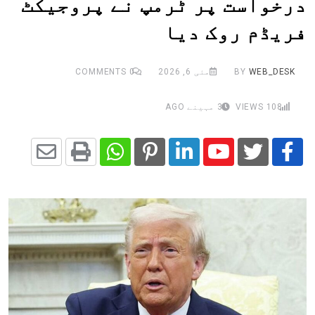
درخواست پر ٹرمپ نے پروجیکٹ
فریڈم روک دیا
WEB_DESK
BY
مئی 6, 2026
0
COMMENTS
108
VIEWS
3 مہینے AGO
Share
Whatsapp
Print
Pinterest
LinkedIn
Youtube
via
Email