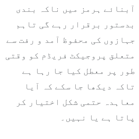
آبنائے ہرمز میں ناکہ بندی
بدستور برقرار رہے گی تاہم
جہازوں کی محفوظ آمد و رفت سے
متعلق پروجیکٹ فریڈم کو وقتی
طور پر معطل کیا جا رہا ہے
تاکہ دیکھا جا سکے کہ آیا
معاہدہ حتمی شکل اختیار کر
پاتا ہے یا نہیں۔