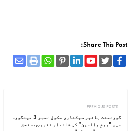
Share This Post:
Share
Whatsapp
Print
Pinterest
LinkedIn
Youtube
via
Email
PREVIOUS POST
گورنمنٹ ہائیر سیکنڈری سکول نمبر 3 مینگورہ
میں "یومِ والدین” کی شاندار تقریب,مستحق