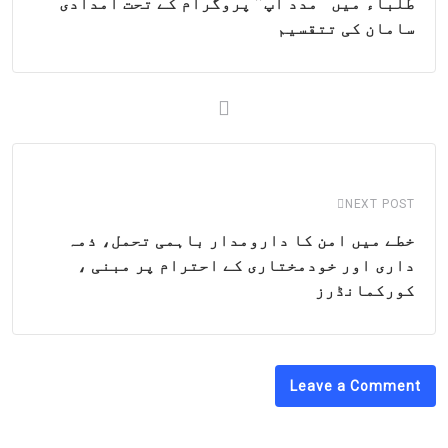
طلباء میں "مدد آپ” پروگرام کے تحت امدادی
سامان کی تتقسیم
NEXT POST
خطے میں امن کا دارومدار باہمی تحمل، ذمہ
داری اور خودمختاری کے احترام پر مبنی ،
کورکمانڈرز
Leave a Comment