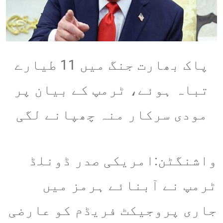
پاک بھارت جنگ میں 11 طیارے
تباہ ہوئے، ٹرمپ کے بیان پر
مودی سرکار منہ چھپانے لگی
واشنگٹن:امریکی صدر ڈونلڈ
ٹرمپ نے آبنائے ہرمز میں
جاری پروجیکٹ فریڈم کو عارضی