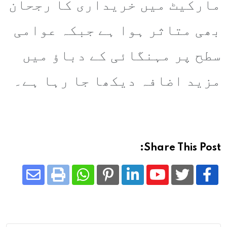
مارکیٹ میں خریداری کا رجحان
بھی متاثر ہوا ہے جبکہ عوامی
سطح پر مہنگائی کے دباؤ میں
مزید اضافہ دیکھا جا رہا ہے۔
Share This Post:
Share
Whatsapp
Print
Pinterest
LinkedIn
Youtube
via