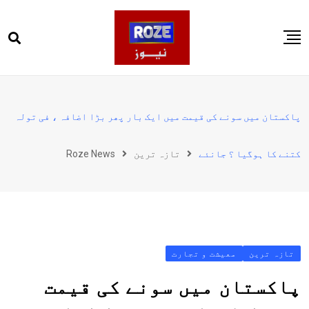
Ski
t
conten
صفحہ اول
پاکستان
پاکستان میں سونے کی قیمت میں ایک بار پھر بڑا اضافہ ، فی تولہ
دنیا
کتنے کا ہوگیا ؟ جانئے
تازہ ترین
Roze News
کھیل
ویڈیوز
روز انگلش
تازہ ترین
معیشت و تجارت
پاکستان میں سونے کی قیمت