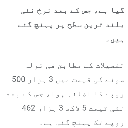
گیا ہے، جس کے بعد نرخ نئی
بلند ترین سطح پر پہنچ گئے
ہیں۔
تفصیلات کے مطابق فی تولہ
سونے کی قیمت میں 3 ہزار 500
روپے کا اضافہ ہوا، جس کے بعد
نئی قیمت 5 لاکھ 3 ہزار 462
روپے تک پہنچ گئی ہے۔