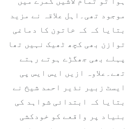
ہوا تو تمام لاشیں کمرے میں
موجود تھی۔اہل علاقہ نے مزید
بتایا کہ کہ خاتون کا دماغی
توازن بھی کچھ ٹھیک نہیں تھا
پہلے بھی جھگڑے ہوتے رہتے
تھے۔علاوہ ازیں ایس ایس پی
ایسٹ زبیر نذیر احمد شیخ نے
بتایا کہ ابتدائی شواہد کی
بنیاد پر واقعے کو خودکشی