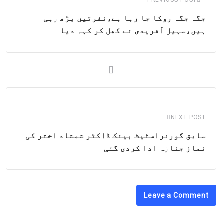
جگہ جگہ روکا جا رہا ہے،نفرتیں بڑھ رہی
ہیں،سہیل آفریدی نے کھل کر کہہ دیا
NEXT POST
سابق گورنراسٹیٹ بینک ڈاکٹر شمشاد اختر کی
نماز جنازہ ادا کردی گئی
Leave a Comment