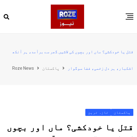
Ski
t
conten
صفحہ اول
پاکستان
قتل یا خودکشی؟ ماں اور بچوں کی لاشیں گھر سے برآمد، ہر آنکھ
دنیا
اشکبار، ہر دل زخمی، فضا سوگوار
پاکستان
Roze News
کھیل
ویڈیوز
روز انگلش
پاکستان
تازہ ترین
قتل یا خودکشی؟ ماں اور بچوں