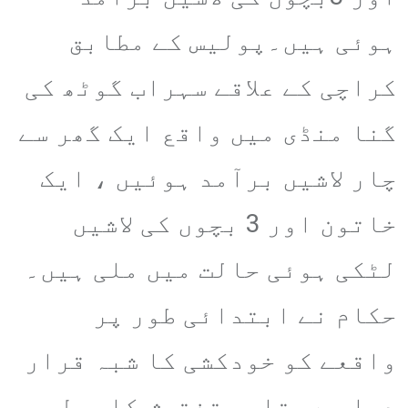
ہوئی ہیں۔پولیس کے مطابق
کراچی کے علاقے سہراب گوٹھ کی
گنا منڈی میں واقع ایک گھر سے
چار لاشیں برآمد ہوئیں ، ایک
خاتون اور 3 بچوں کی لاشیں
لٹکی ہوئی حالت میں ملی ہیں۔
حکام نے ابتدائی طور پر
واقعے کو خودکشی کا شبہ قرار
دیا ہے، تاہم تفتیش کا عمل