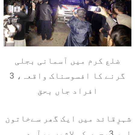
ضلع کرم میں آسمانی بجلی
گرنے کا افسوسناک واقعہ، 3
افراد جاں بحق
شہرِقائد میں ایک گھر سےخاتون
اور 3بچوں کی لاشیں برآمد