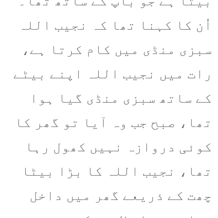
بیٹا ہے جو باپ کے ساتھ تھا۔
اُن کا کہنا تھا کہ نجیب اللہ
سبزی منڈی میں کام کرتا ہے،
رات میں نجیب اللہ اپنے بیٹے
کے ساتھ سبزی منڈی گیا ہوا
تھا، صبح جب وہ آیا تو گھر کا
کوئی دروازہ نہیں کھول رہا
تھا، نجیب اللہ کا بڑا بیٹا
چھت کے ذریعے گھر میں داخل