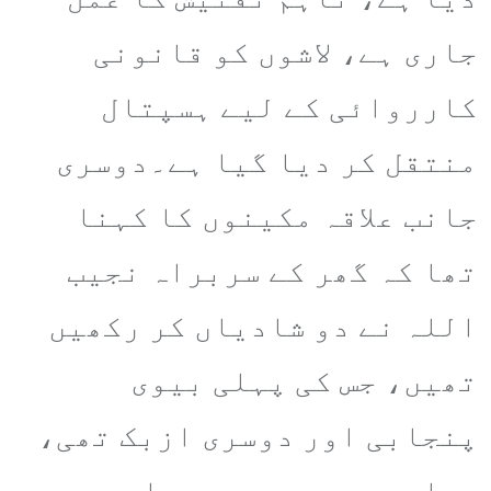
جاری ہے، لاشوں کو قانونی
کارروائی کے لیے ہسپتال
منتقل کر دیا گیا ہے۔دوسری
جانب علاقہ مکینوں کا کہنا
تھا کہ گھر کے سربراہ نجیب
اللہ نے دو شادیاں کر رکھیں
تھیں، جس کی پہلی بیوی
پنجابی اور دوسری ازبک تھی،
پہلی بیوی سے دو بچے اور