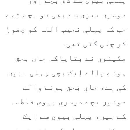
دوسری بیوی سے بھی دو بچے تھے
جب کہ پہلی نجیب اللہ کو چھوڑ
کر چلی گئی تھی۔
مکینوں نے بتایاکہ جاں بحق
ہونے والے ایک بچی پہلی بیوی
کی ہے، جاں بحق ہونے والے
دونوں بچے دوسری بیوی فاطمہ
کے ہیں، پہلی بیوی سے ایک