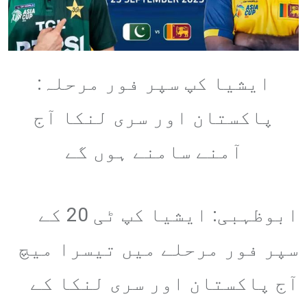
ایشیا کپ سپر فور مرحلہ:
پاکستان اور سری لنکا آج
آمنے سامنے ہوں گے
ابوظہبی: ایشیا کپ ٹی 20 کے
سپر فور مرحلے میں تیسرا میچ
آج پاکستان اور سری لنکا کے