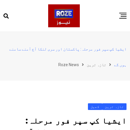
Ski
t
conten
صفحہ اول
پاکستان
ایشیا کپ سپر فور مرحلہ: پاکستان اور سری لنکا آج آمنے سامنے
دنیا
ہوں گے
تازہ ترین
Roze News
کھیل
ویڈیوز
روز انگلش
تازہ ترین
کھیل
ایشیا کپ سپر فور مرحلہ: