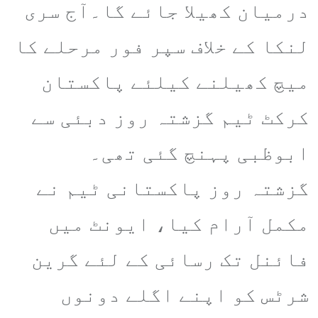
درمیان کھیلا جائے گا۔آج سری
لنکا کے خلاف سپر فور مرحلے کا
میچ کھیلنے کیلئے پاکستان
کرکٹ ٹیم گزشتہ روز دبئی سے
ابوظبی پہنچ گئی تھی۔
گزشتہ روز پاکستانی ٹیم نے
مکمل آرام کیا، ایونٹ میں
فائنل تک رسائی کے لئے گرین
شرٹس کو اپنے اگلے دونوں