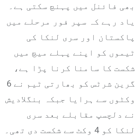
بھی فائنل میں پہنچ سکتی ہے۔
یاد رہے کہ سپر فور مرحلے میں
پاکستان اور سری لنکا کی
ٹیموں کو اپنے پہلے میچ میں
شکست کا سامنا کرنا پڑا ہے،
گرین شرٹس کو بھارتی ٹیم نے 6
وکٹوں سے ہرایا جبکہ بنگلادیش
نے دلچسپ مقابلے بعد سری
لنکا کو 4 وکٹ سے شکست دی تھی۔