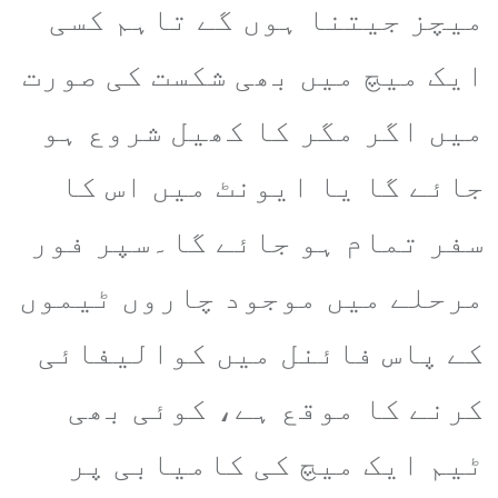
میچز جیتنا ہوں گے تاہم کسی
ایک میچ میں بھی شکست کی صورت
میں اگر مگر کا کھیل شروع ہو
جائے گا یا ایونٹ میں اس کا
سفر تمام ہو جائے گا۔سپر فور
مرحلے میں موجود چاروں ٹیموں
کے پاس فائنل میں کوالیفائی
کرنے کا موقع ہے، کوئی بھی
ٹیم ایک میچ کی کامیابی پر