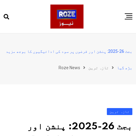
Ski
t
conten
صفحہ اول
پاکستان
بجٹ 26-2025: پنشن اور قرضوں پر سود کی ادائیگیوں کا بوجھ مزید
دنیا
بڑھ گیا
تازہ ترین
Roze News
کھیل
ویڈیوز
روز انگلش
تازہ ترین
بجٹ 26-2025: پنشن اور