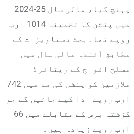
پہنچ گیا، مالی سال 25-2024
میں پنشن کا تخمینہ 1014 ارب
روپے تھا۔بجٹ دستاویزات کے
مطابق آئندہ مالی سال میں
مسلح افواج کے ریٹائرڈ
ملازمین کو پنشن کی مد میں 742
ارب روپے ادا کیے جائیں گے جو
گزشتہ برس کے مقابلے میں 66
ارب روپے زیادہ ہیں۔