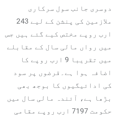
دوسری جانب سول سرکاری
ملازمین کی پنشن کے لیے 243
ارب روپے مختص کیے گئے ہیں جس
میں رواں مالی سال کے مقابلے
میں تقریبا 9 ارب روپے کا
اضافہ ہوا ہے۔قرضوں پر سود
کی ادائیگیوں کا بوجھ بھی
بڑھا ہے، آئندہ مالی سال میں
حکومت 7197 ارب روپے مقامی