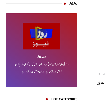
روز نیوز
روز نیوز
روز ٹی وی سینئر ترین صحافی سردار خان نیازی کی زیر نگرانی ایک پاکستان
کا قومی نیوز چینل ہے۔ جو اس کا اصلی چہرہ دکھا رہا ہے
N
 سے باہر
HOT CATEGORIES