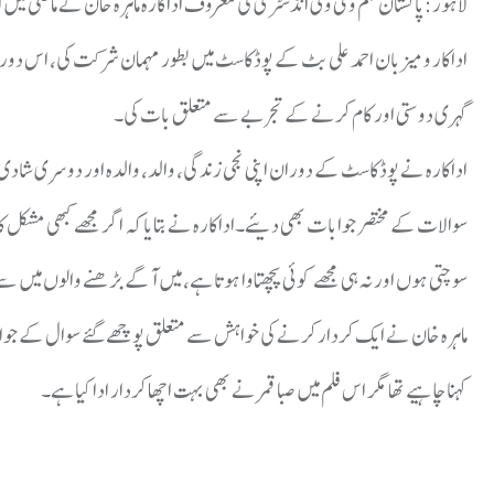
لاہور:پاکستان فلم و ٹی وی انڈسٹری کی معروف اداکارہ ماہرہ خان نے ماضی میں 
اداکار و میزبان احمد علی بٹ کے پوڈکاسٹ میں بطور مہمان شرکت کی، اس دوران
گہری دوستی اور کام کرنے کے تجربے سے متعلق بات کی۔
اداکارہ نے پوڈکاسٹ کے دوران اپنی نجی زندگی، والد، والدہ اور دوسری شاد
سوالات کے مختصر جوابات بھی دیئے۔اداکارہ نے بتایا کہ اگر مجھے کبھی مشکل کا
سوچتی ہوں اور نہ ہی مجھے کوئی پچھتاوا ہوتا ہے، میں آگے بڑھنے والوں میں 
ماہرہ خان نے ایک کردار کرنے کی خواہش سے متعلق پوچھے گئے سوال کے جواب میں بت
کہنا چاہیے تھا مگر اس فلم میں صبا قمر نے بھی بہت اچھا کردار ادا کیا ہے۔