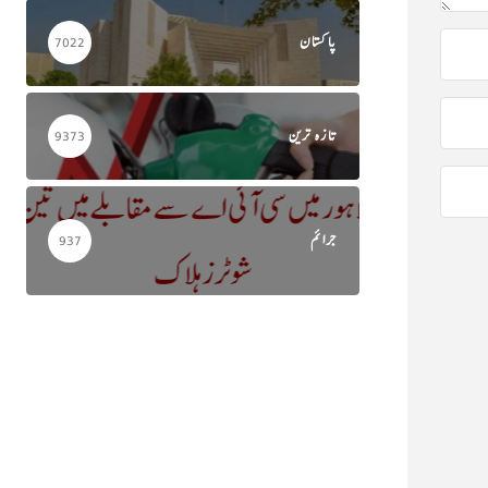
پاکستان
7022
تازہ ترین
9373
جرائم
937