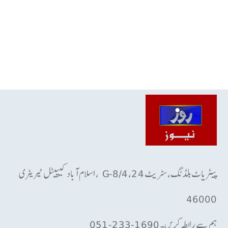
پیٹریاٹ بلڈنگ، سٹریٹ 24، G-8/4 ، اسلام آباد کیپیٹل ٹیریٹری
46000
ہم سے رابطہ کریں۔ 1690-233-051