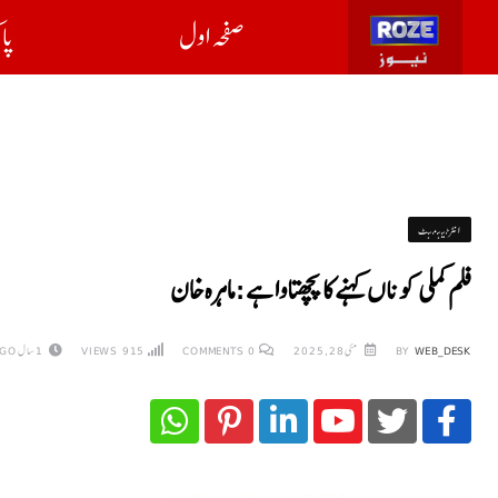
صفحہ اول
پا
انٹرٹینمنٹ
فلم کملی کو ناں کہنے کا پچھتاوا ہے: ماہرہ خان
WEB_DESK
BY
مئی 28, 2025
0
COMMENTS
915
VIEWS
1 سال AGO