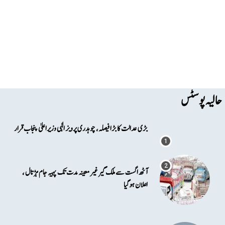
حالیہ پوسٹس
بڑی عدالت کا بڑا فیصلہ، چوہدری پرویز الٰہی وزیراعلیٰ پنجاب قرار
آٹھ اگست سے ملک گیر غیر معینہ مدت تک پہیہ جام ہڑتال ،
اعلان ہوگیا