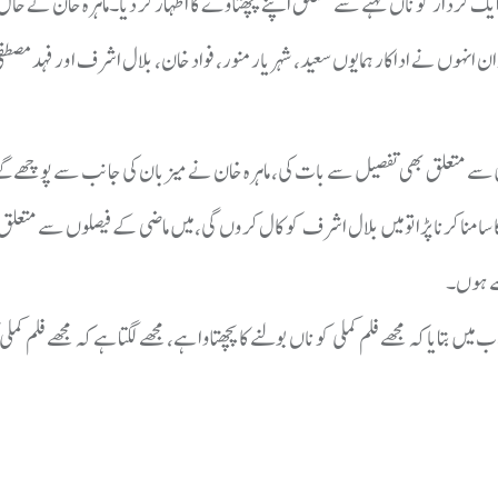
ایک کردار کو ناں کہنے سے متعلق اپنے پچھتاوے کا اظہار کر دیا۔ماہرہ خان نے حال
 انہوں نے اداکار ہمایوں سعید، شہریار منور، فواد خان، بلال اشرف اور فہد مصطف
ی سے متعلق بھی تفصیل سے بات کی، ماہرہ خان نے میزبان کی جانب سے پوچھے گئ
 سامنا کرنا پڑا تو میں بلال اشرف کو کال کروں گی، میں ماضی کے فیصلوں سے متعلق 
سے ہوں۔
ایا کہ مجھے فلم کملی کو ناں بولنے کا پچھتاوا ہے، مجھے لگتا ہے کہ مجھے فلم کملی