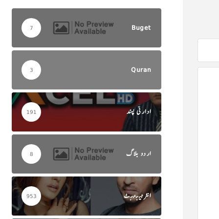
Buget
7
Quran
3
ادارتی پسند
191
اردو بلاگ
8
انٹرٹینمنٹ
953