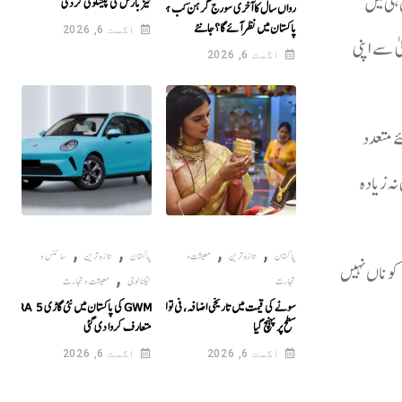
 ہی میں
تیز بارش کی پیشگوئی کردی
رواں سال کا آخری سورج گرہن کب ہوگا، کیا
پاکستان میں نظر آئے گا؟جانئے
اگست 6, 2026
ی سے اپنی
اگست 6, 2026
ے متعدد
نہ زیادہ
,
,
,
,
پاکستان
تازہ ترین
معیشت و
پاکستان
تازہ ترین
سائنس و
 کو ناں نہیں
,
تجارت
ٹیکنالوجی
معیشت و تجارت
سونے کی قیمت میں تاریخی اضافہ، فی تولہ ریکارڈ
GWM کی پاکستان میں نئی گاڑی ORA 5
سطح پر پہنچ گیا
متعارف کروا دی گئی
اگست 6, 2026
اگست 6, 2026