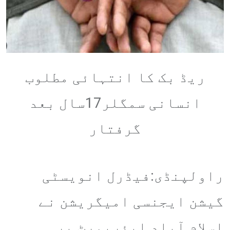
ریڈ بک کا انتہائی مطلوب
انسانی سمگلر17سال بعد
گرفتار
راولپنڈی:فیڈرل انویسٹی
گیشن ایجنسی امیگریشن نے
اسلام آباد ایئرپورٹ پر