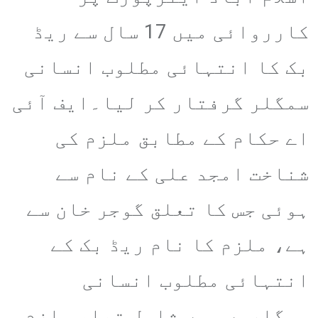
کارروائی میں 17 سال سے ریڈ
بک کا انتہائی مطلوب انسانی
سمگلر گرفتار کر لیا۔ایف آئی
اے حکام کے مطابق ملزم کی
شناخت امجد علی کے نام سے
ہوئی جس کا تعلق گوجر خان سے
ہے، ملزم کا نام ریڈ بک کے
انتہائی مطلوب انسانی
سمگلروں میں شامل تھا، ملزم