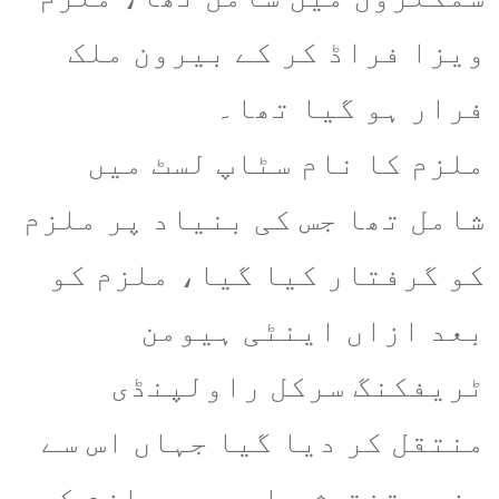
ویزا فراڈ کر کے بیرون ملک
فرار ہو گیا تھا۔
ملزم کا نام سٹاپ لسٹ میں
شامل تھا جس کی بنیاد پر ملزم
کو گرفتار کیا گیا، ملزم کو
بعد ازاں اینٹی ہیومن
ٹریفکنگ سرکل راولپنڈی
منتقل کر دیا گیا جہاں اس سے
مزید تفتیش جاری ہے۔ملزم کے