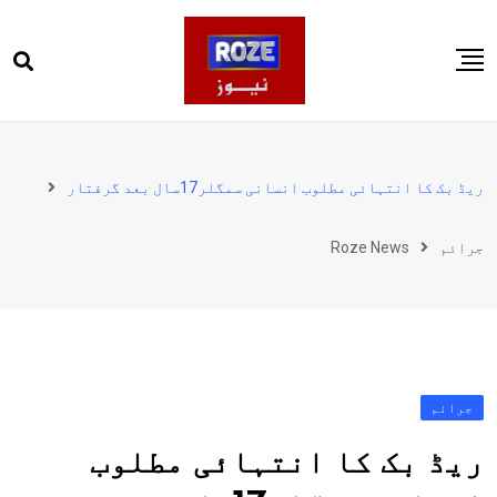
Ski
t
conten
صفحہ اول
پاکستان
ریڈ بک کا انتہائی مطلوب انسانی سمگلر17سال بعد گرفتار
دنیا
جرائم
Roze News
کھیل
ویڈیوز
روز انگلش
جرائم
ریڈ بک کا انتہائی مطلوب