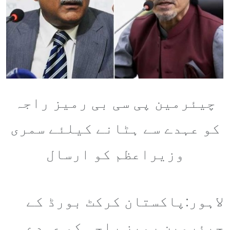
چیئرمین پی سی بی رمیز راجہ
کو عہدے سے ہٹانے کیلئے سمری
وزیراعظم کو ارسال
لاہور:پاکستان کرکٹ بورڈ کے
چیئرمین رمیز راجہ کو عہدے