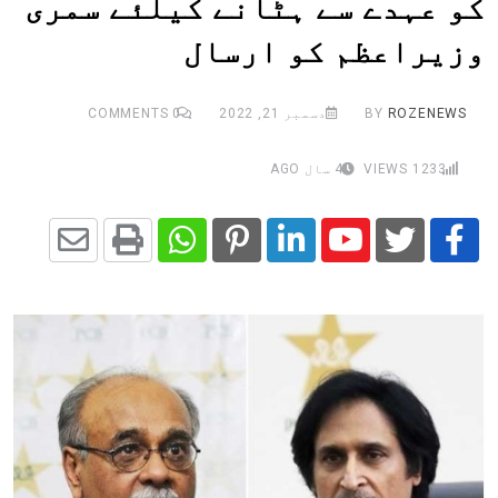
کو عہدے سے ہٹانے کیلئے سمری
وزیراعظم کو ارسال
ROZENEWS
BY
دسمبر 21, 2022
0
COMMENTS
1233
VIEWS
4 سال AGO
Share
Whatsapp
Print
Pinterest
LinkedIn
Youtube
via
Email