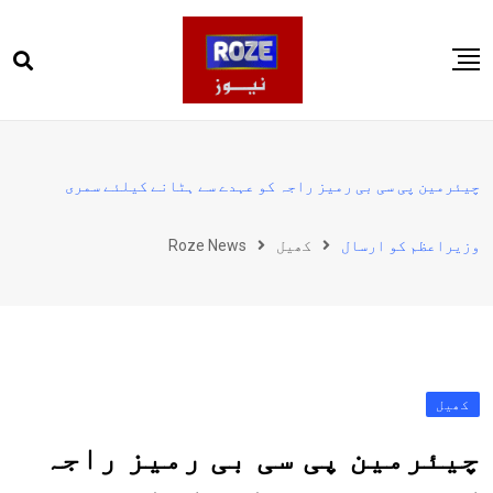
Ski
t
conten
صفحہ اول
پاکستان
چیئرمین پی سی بی رمیز راجہ کو عہدے سے ہٹانے کیلئے سمری
دنیا
وزیراعظم کو ارسال
کھیل
Roze News
کھیل
ویڈیوز
روز انگلش
کھیل
چیئرمین پی سی بی رمیز راجہ