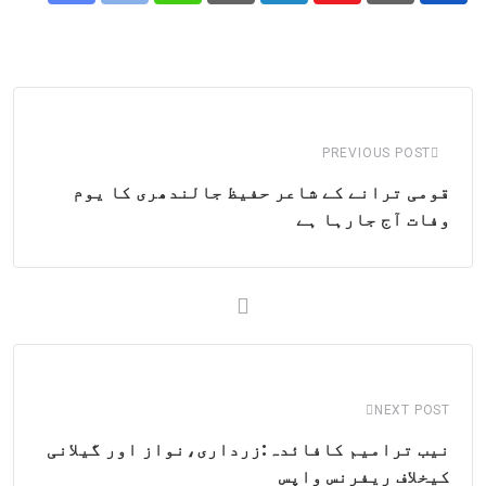
Share
Whatsapp
Print
Pinterest
LinkedIn
Youtube
via
Email
PREVIOUS POST
قومی ترانے کے شاعر حفیظ جالندھری کا یوم
وفات آج جارہا ہے
NEXT POST
نیب ترامیم کافائدہ:زرداری،نواز اور گیلانی
کیخلاف ریفرنس واپس