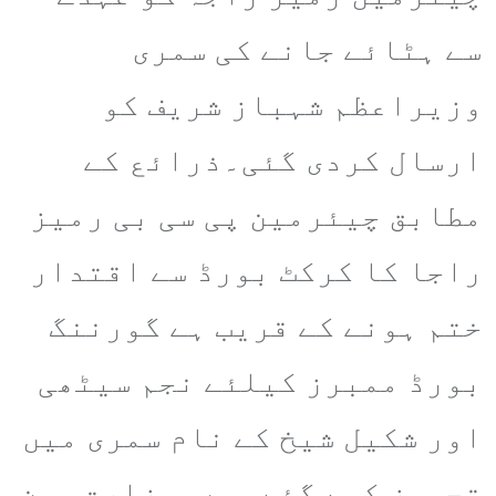
سے ہٹائے جانے کی سمری
وزیراعظم شہباز شریف کو
ارسال کردی گئی۔ذرائع کے
مطابق چیئرمین پی سی بی رمیز
راجا کا کرکٹ بورڈ سے اقتدار
ختم ہونے کے قریب ہے گورننگ
بورڈ ممبرز کیلئے نجم سیٹھی
اور شکیل شیخ کے نام سمری میں
تجویز کیے گئے ہیں۔وزارت بین