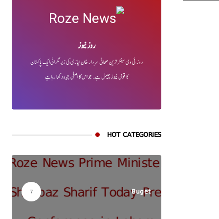
روز نیوز
روز ٹی وی سینئر ترین صحافی سردار خان نیازی کی زیر نگرانی ایک پاکستان
کا قومی نیوز چینل ہے۔ جو اس کا اصلی چہرہ دکھا رہا ہے
HOT CATEGORIES
Buget
7