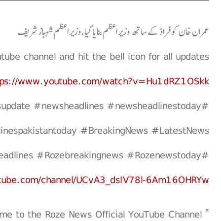
عمران خان کو فراڈ کے ساتھ وزیراعظم بنایا گیا،وزیراعظم شہباز شریف
be channel and hit the bell icon for all updates.
tps://www.youtube.com/watch?v=Hu1dRZ1OSkk
update #newsheadlines #newsheadlinestoday
inespakistantoday #BreakingNews #LatestNews
#Topnews #Rozenewsupdate #Rozenewsheadlines #Rozebreakingnews #Rozenewstoday
utube.com/channel/UCvA3_dsIV78l-6Am16OHRYw
” Welcome to the Roze News Official YouTube Channel "