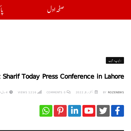
صفحہ اول
پا
دلچسپ و عجیب
 Sharif Today Press Conference in Lahore
ROZENEWS
BY
اکتوبر 8, 2022
0
COMMENTS
1216
VIEWS
4 سال AGO