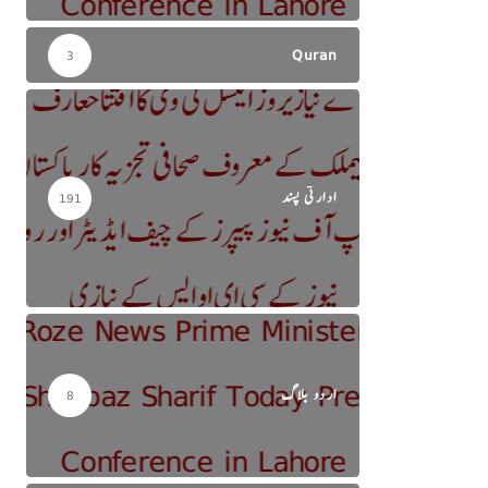
Quran
3
ادارتی پسند
191
اردو بلاگ
8