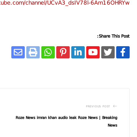
utube.com/channel/UCvA3_dsIV78l-6Am16OHRYw
Share This Post:
PREVIOUS POST
Roze News imran khan audio leak Roze News | Breaking
News