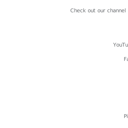
Check out our channel 
YouT
F
P