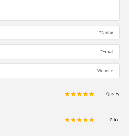
Quality
1
2
3
4
5
Price
1
2
3
4
5