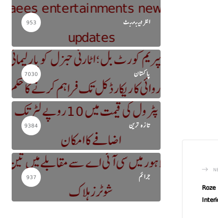
انٹرٹینمنٹ
953
پاکستان
7030
تازہ ترین
9384
N
جرائم
937
Roze 
Inter