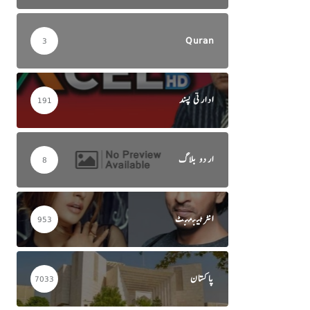
Quran
3
ادارتی پسند
191
اردو بلاگ
8
انٹرٹینمنٹ
953
پاکستان
7033