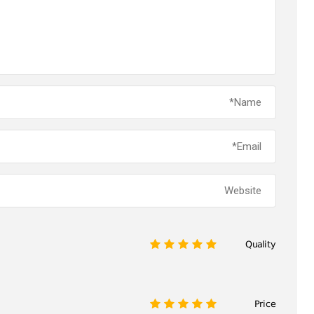
Quality
1
2
3
4
5
Price
1
2
3
4
5