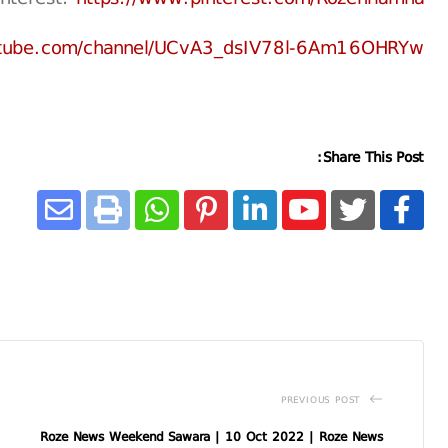
utube.com/channel/UCvA3_dsIV78l-6Am16OHRYw
Share This Post:
PREVIOUS POST
Roze News Weekend Sawara | 10 Oct 2022 | Roze News