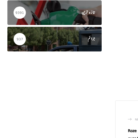
تازہ ترین
9391
جرائم
937
N
Roze 