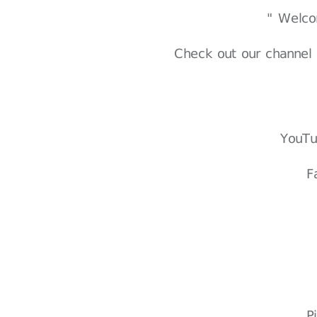
Check out our channel 
YouT
F
P