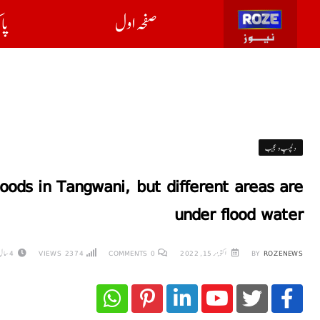
صفحہ اول
پا
دلچسپ و عجیب
ods in Tangwani, but different areas are
under flood water
ROZENEWS
BY
اکتوبر 15, 2022
0
COMMENTS
2374
VIEWS
4 سال AGO