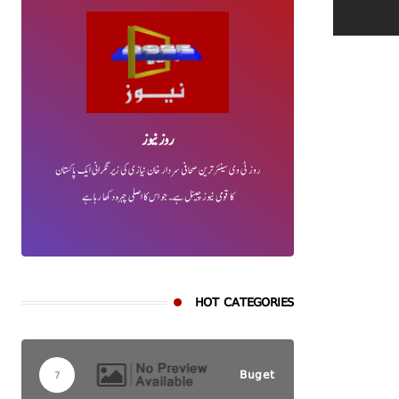
روز نیوز
روز ٹی وی سینئر ترین صحافی سردار خان نیازی کی زیر نگرانی ایک پاکستان
کا قومی نیوز چینل ہے۔ جو اس کا اصلی چہرہ دکھا رہا ہے
HOT CATEGORIES
Buget
7