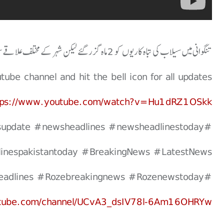
تنگوانی میں سیلاب کی تباہ کاریوں کو 2 ماہ گزر گئے لیکن شہر کے مختلف علاقے سیلابی پانی کی لپیٹ میں ہیں
be channel and hit the bell icon for all updates.
tps://www.youtube.com/watch?v=Hu1dRZ1OSkk
update #newsheadlines #newsheadlinestoday
inespakistantoday #BreakingNews #LatestNews
#Topnews #Rozenewsupdate #Rozenewsheadlines #Rozebreakingnews #Rozenewstoday
utube.com/channel/UCvA3_dsIV78l-6Am16OHRYw