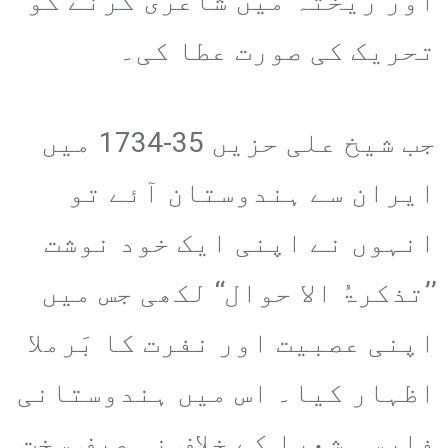
اور ریختہ میں شاعری کرنے کو
تحریک کی صورت عطا کی۔
جب شیخ علی حزیں 35-1734 میں
ایران سے ہندوستان آئے تو
انہوں نے اپنی ایک خود نوشت
’’تذکرۃُ الا حوال‘‘ لکھی جس میں
اپنی عصبیت اور نفرت کا بَرملا
اظہار کیا۔ اس میں ہندوستانی
فارسی شعرا کے خلاف نہ صرف سخت