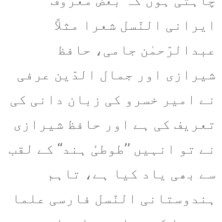
چاہتی ہوں کہ بعض معروف
ایرانی النّسل شعرا مثلاً
عبدالرّحمٰن جامی، حافظ
شیرازی اور جمال الدّین عرفی
نے امیر خسرو کی زبان دانی کی
تعریف کی ہے اور حافظ شیرازی
نے تو انہیں ’’طوطیٔ ہند‘‘ کے لقب
سے بھی یاد کیا ہے، تاہم
ہندوستانی النّسل فارسی علما