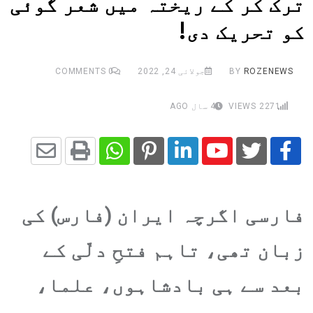
ترک کر کے ریختہ میں‌ شعر گوئی
کو تحریک دی!
ROZENEWS
BY
جولائی 24, 2022
0
COMMENTS
2271
VIEWS
4 سال AGO
Share
Whatsapp
Print
Pinterest
LinkedIn
Youtube
via
فارسی اگرچہ ایران (فارس) کی
Email
زبان تھی، تاہم فتحِ دلّی کے
بعد سے ہی بادشاہوں، علما،