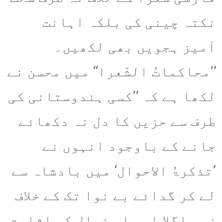
نکتہ چینی کی بلکہ اہانت
آمیز ہجویں بھی لکھیں۔
’’محاکماتُ الشّعرا‘‘ میں محسن نے
لکھا ہے کہ ’’کسی ہندوستانی کی
طرف سے حزیں کا دل نہ دکھائے
جانے کے باوجود انہوں نے
’تذکرۃُ الاحوال‘ میں بادشاہ سے
لے کر گدائے بے نوا تک کے خلاف
زہر اگلا اور اس خیال کی اشاعت