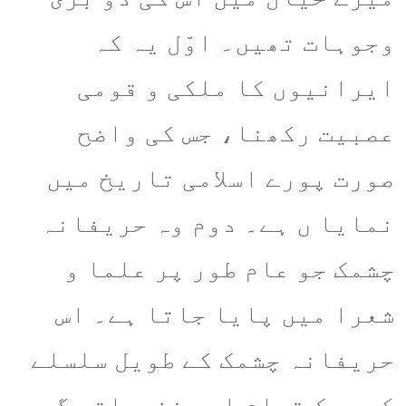
وجوہات تھیں۔ اوّل یہ کہ
ایرانیوں کا ملکی و قومی
عصبیت رکھنا، جس کی واضح
صورت پورے اسلامی تاریخ میں
نمایا ں ہے۔ دوم وہ حریفانہ
چشمک جو عام طور پر علما و
شعرا میں پایا جاتا ہے۔ اس
حریفانہ چشمک کے طویل سلسلے
کی روک تھام اور نفسیاتی گرہ