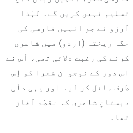
تسلیم نہیں کریں گے۔ لہٰذا
آرزو نے جو انہیں فارسی کی
جگہ ریختہ (اردو) میں شاعری
کرنے کی رغبت دلائی تھی، اُس نے
اس دور کے نوجوان شعرا کو اِس
طرف مائل کر لیا اور یہی دلّی
دبستانِ شاعری کا نقطۂ آغاز
تھا۔