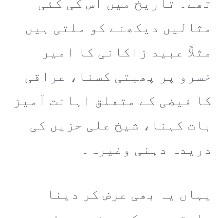
تھے۔ تاریخ میں اس کی کئی
مثالیں دیکھنے کو ملتی ہیں
مثلاً عبید زاکانی کا امیر
خسرو پر پھبتی کسنا، عراقی
کا فیضی کے متعلق اہانت آمیز
بات کہنا، شیخ علی حزیں کی
دریدہ دہنی وغیرہ۔
یہاں یہ بھی عرض کر دینا