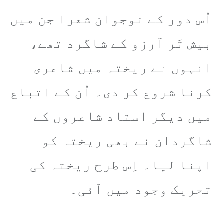
اُس دور کے نوجوان شعرا جن میں
بیش تَر آرزو کے شاگرد تھے،
انہوں نے ریختہ میں شاعری
کرنا شروع کر دی۔ اُن کے اتباع
میں دیگر استاد شاعروں کے
شاگردان نے بھی ریختہ کو
اپنا لیا۔ اِس طرح ریختہ کی
تحریک وجود میں آئی۔