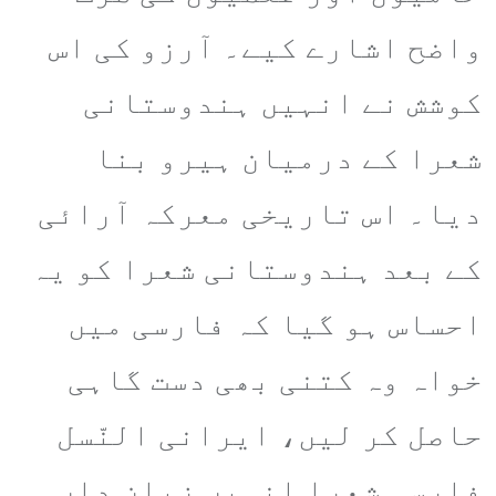
واضح اشارے کیے۔ آرزو کی اس
کوشش نے انہیں ہندوستانی
شعرا کے درمیان ہیرو بنا
دیا۔ اس تاریخی معرکہ آرائی
کے بعد ہندوستانی شعرا کو یہ
احساس ہو گیا کہ فارسی میں
خواہ وہ کتنی بھی دست گاہی
حاصل کر لیں، ایرانی النّسل
فارسی شعرا انہیں زبان داں