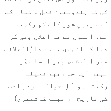
کی کہ ہندوستان فضل و کمال کے
لیے زمینِ شور کا حکم رکھتا
ہے۔ انہوں نے یہ اعلان بھی کر
دیا کہ انہیں تمام دارُالخلافت
میں ایک شخص بھی ایسا نظر
نہیں آیا جو رتبۂ فضیلت
رکھتا ہو۔‘‘ (بحوالہ اردو ادب
کی تاریخ از تبسم کاشمیری)