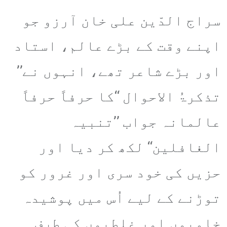
سراج الدّین علی خان آرزو جو
اپنے وقت کے بڑے عالم، استاد
اور بڑے شاعر تھے، انہوں نے’’
تذکرۃُ الاحوال ‘‘کا حرفاً حرفاً
عالمانہ جواب ’’تنبیہ
الغافلین‘‘ لکھ کر دیا اور
حزیں کی خود سری اور غرور کو
توڑنے کے لیے اُس میں پوشیدہ
خامیوں اور غلطیوں کی طرف