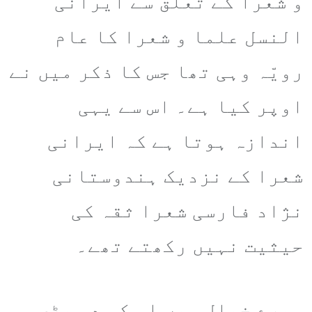
و شعرا کے تعلق سے ایرانی
النسل علما و شعرا کا عام
رویّہ وہی تھا جس کا ذکر میں نے
اوپر کیا ہے۔ اس سے یہی
اندازہ ہوتا ہے کہ ایرانی
شعرا کے نزدیک ہندوستانی
نژاد فارسی شعرا ثقہ کی
حیثیت نہیں رکھتے تھے۔
میرے خیال میں اس کی دو بڑی