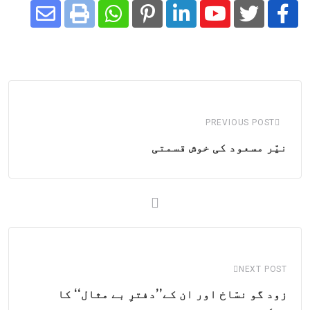
Share
Whatsapp
Print
Pinterest
LinkedIn
Youtube
via
Email
PREVIOUS POST
نیّر مسعود کی خوش قسمتی
NEXT POST
زود گو نسّاخ اور ان کے’’دفترِ بے مثال‘‘ کا