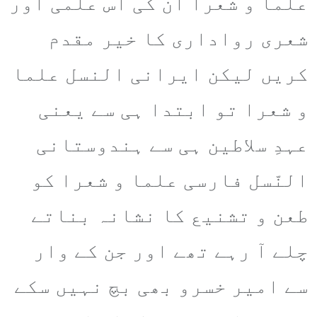
علما و شعرا اُن کی اس علمی اور
شعری رواداری کا خیر مقدم
کریں لیکن ایرانی النسل علما
و شعرا تو ابتدا ہی سے یعنی
عہدِ سلاطین ہی سے ہندوستانی
النّسل فارسی علما و شعرا کو
طعن و تشنیع کا نشانہ بناتے
چلے آ رہے تھے اور جن کے وار
سے امیر خسرو بھی بچ نہیں سکے