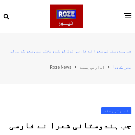
Ski
t
conten
صفحہ اول
پاکستان
جب ہندوستانی شعرا نے فارسی ترک کر کے ریختہ میں‌ شعر گوئی کو
دنیا
تحریک دی!
ادارتی پسند
Roze News
کھیل
ویڈیوز
روز انگلش
ادارتی پسند
جب ہندوستانی شعرا نے فارسی